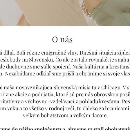
O nás
mi dlhá. Boli rôzne emigračné vlny. Dnešná situácia žijú
 neslobody na Slovensku. Čo ale zostalo rovnaké, je snaha
le duchovne sme stále spojení. Naša kúltúrna a kresťans
. Nezabúdame odkiaľ sme prišli a chránime si svoje vlas
 naša novovznikajúca Slovenská misia tu v Chicagu. V s
ôzne akcie a podujatia, ktoré sú pre nás obrovskou posil
itatívny a výchovno-vzdelávací z pohľadu kresťana. Pe
m veku a to všetko v rodnej reči, tu ďaleko za hranicami 
veľkým bohatstvom a veľkým darom.
vame do nášho spoločenstva, aby sme sa stali obohate