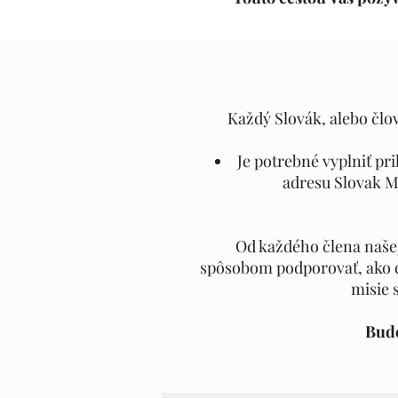
Každý Slovák, alebo člo
Je potrebné vyplniť pr
adresu Slovak Mi
Od každého člena našej
spôsobom podporovať, ako d
misie 
Bude