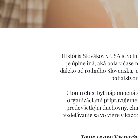
História Slovákov v USA je veľ
je úplne iná, aká bola v čase
ďaleko od rodného Slovenska, a
bohatstvom
K tomu chce byť nápomocná aj
organizáciami pripravujeme r
predovšetkým duchovný, char
vzdelávanie sa vo viere v každo
Touto cestou Vás pozý