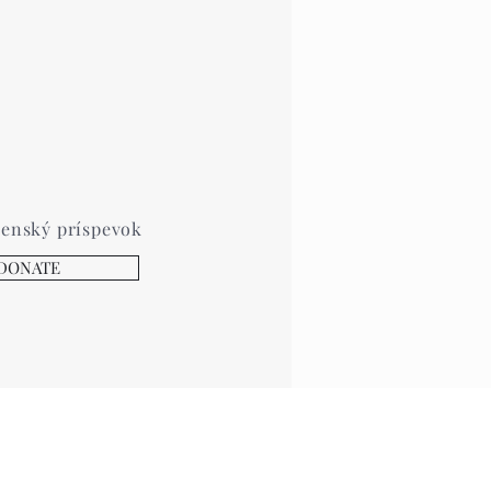
lenský príspevok
DONATE