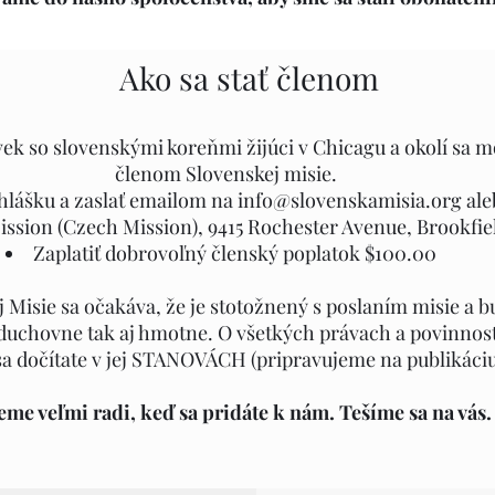
Ako sa stať členom
vek so slovenskými koreňmi žijúci v Chicagu a okolí sa 
členom Slovenskej misie.
ihlášku a zaslať emailom na
info@slovenskamisia.org
ale
ssion (Czech Mission), 9415 Rochester Avenue, Brookfiel
Zaplatiť dobrovoľný členský poplatok $100.00
 Misie sa očakáva, že je stotožnený s poslaním misie a
uchovne tak aj hmotne. O všetkých právach a povinnost
sa dočítate v jej STANOVÁCH (pripravujeme na publikáciu
me veľmi radi, keď sa pridáte k nám. Tešíme sa na vás.