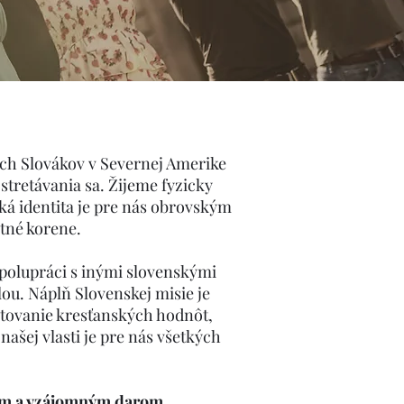
cich Slovákov v Severnej Amerike
 stretávania sa. Žijeme fyzicky
ká identita je pre nás obrovským
tné korene.
polupráci s inými slovenskými
ou. Náplň Slovenskej misie je
stovanie kresťanských hodnôt,
našej vlasti je pre nás všetkých
ním a vzájomným darom.