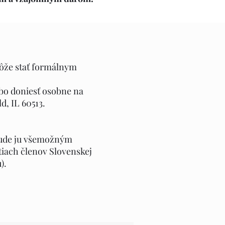
môže stať formálnym
bo doniesť osobne na
d, IL 60513.
 bude ju všemožným
iach členov Slovenskej
).