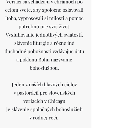
Veriaci sa schádzajú v chrámoch po
celom svete, aby spoločne oslavovali
Boha, vyprosovali si milosti a pomoc
potrebnú pre svoj život.
Vysluhovanie jednotlivých sviatostí,
slávenie liturgie a rôzne iné
duchodné pobožnosti vzdávajúc úctu
a poklonu Bohu nazývame
bohoslužbou.
Jeden z naších hlavných cieľov
v pastorácií pre slovenských
veriacich v Chicagu
je slávenie spoločných bohoslužieb
v rodnej reči.