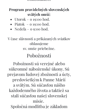
Program pravidelných slovenských
svätých omší:
Utorok – o 19:00 hod.
Piatok – o 19:00 hod.
Nedeľa – o 9:00 hod.
V čase slávností a prikázaných sviatkov
ohlasujeme
sv. omše priebežne.
Pobožnosti
Pobožnosti sú verejné alebo
súkromné náboženské úkony. Sú
prejavom ľudovej zbožnosti a úcty,
predovšetkým k Panne Márií
a svätým. Sú súčasťou nášho
každodenného života a taktiež sa
stali súčasťou našej slovenskej
misie.
Spoločná modlitba je základom