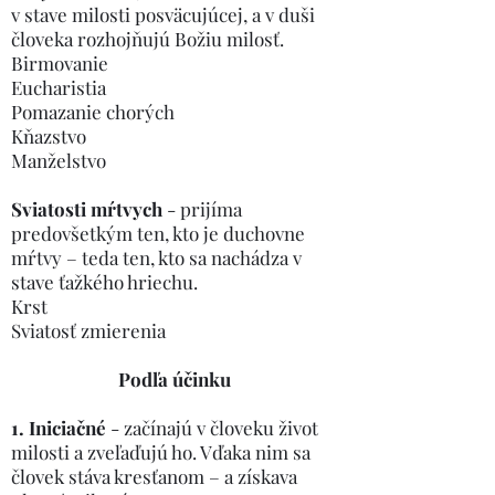
v stave milosti posväcujúcej, a v duši
človeka rozhojňujú Božiu milosť.
Birmovanie
Eucharistia
Pomazanie chorých
Kňazstvo
Manželstvo
Sviatosti mŕtvych
- prijíma
predovšetkým ten, kto je duchovne
mŕtvy – teda ten, kto sa nachádza v
stave ťažkého hriechu.
Krst
Sviatosť zmierenia
Podľa účinku
1. Iniciačné
- začínajú v človeku život
milosti a zveľaďujú ho. Vďaka nim sa
človek stáva kresťanom – a získava