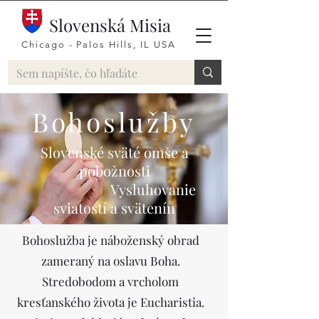
Slovenská Misia
Chicago - Palos Hills, IL USA
Bohoslužby
Slovenské sväté omše a
pobožnosti
Vysluhovanie
sviatostí a svätenín
Bohoslužba je náboženský obrad
zameraný na oslavu Boha.
Stredobodom a vrcholom
kresťanského života je Eucharistia.