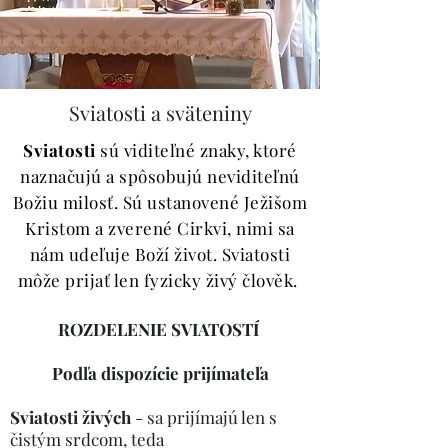
Sviatosti a sväteniny
Sviatosti
sú viditeľné znaky, ktoré
naznačujú a spôsobujú neviditeľnú
Božiu milosť. Sú ustanovené Ježišom
Kristom a zverené Cirkvi, nimi sa
nám udeľuje Boží život. Sviatosti
môže prijať len fyzicky živý člověk.
ROZDELENIE SVIATOSTÍ
Podľa dispozície prijímateľa
Sviatosti živých
- sa prijímajú len s
čistým srdcom, teda