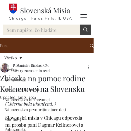
Slovenská Misia
Chicago - Palos Hills, IL USA
Post
Všetko
P. Stanislav Bindas, CM
Všetko
Nov 13, 2020
2 min read
Zbierka na pomoc rodine
Bohoslužby
Kellnerovej na Slovensku
Slovenská Komunita
Updated:
Jan 8, 2021
Náboženstvo birmovanci
(Zbierka bola ukončená. )
Náboženstvo prvoprijímajúce deti
Slovenská misia v Chicagu odpovedá 
Modlidby
na prosbu pani Dagmar Kellnerovej a 
Pobožnosti