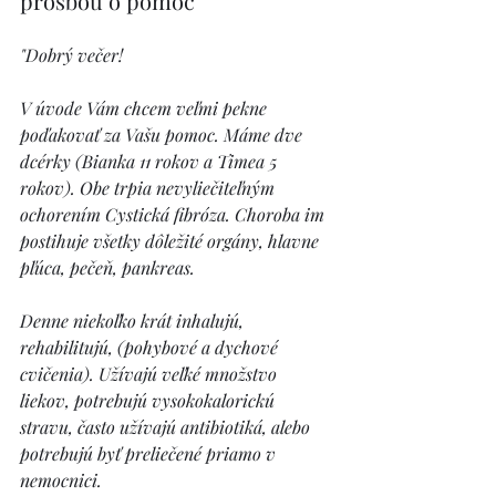
prosbou o pomoc
"Dobrý večer!
V úvode Vám chcem veľmi pekne 
poďakovať za Vašu pomoc. Máme dve 
dcérky (Bianka 11 rokov a Timea 5 
rokov). Obe trpia nevyliečiteľným 
ochorením Cystická fibróza. Choroba im 
postihuje všetky dôležité orgány, hlavne 
pľúca, pečeň, pankreas. 
Denne niekoľko krát inhalujú, 
rehabilitujú, (pohybové a dychové 
cvičenia). Užívajú veľké množstvo 
liekov, potrebujú vysokokalorickú 
stravu, často užívajú antibiotiká, alebo 
potrebujú byť preliečené priamo v 
nemocnici. 