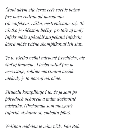
Život akým žije teraz celý svet je bežný 
pre našu rodinu od narodenia 
(dezinfekcia, rúška, nestretávanie sa). To 
všetko je súčasťou liečby, pretože aj malý 
infekt môže spôsobiť suspektnú infekciu, 
ktorá môže vážne skomplikovať ich stav. 
Je to všetko veľmi náročné psychicky, ale 
žiaľ aj finančne. Liečba zatiaľ pre ne 
neexistuje, robíme maximum avšak 
niekedy je to naozaj náročné. 
Situáciu komplikuje i to, že ja som po 
pôrodoch ochorela a mám doživotné 
následky. (Prekonala som mozgový 
infarkt, zlyhanie st, embóliu pľúc). 
Jedinou nádejou je nám vždy Pán Boh, 