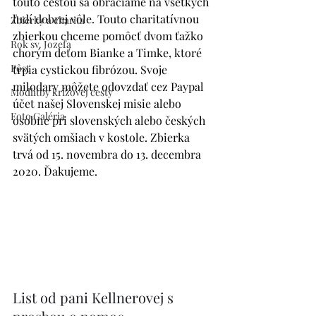
touto cestou sa obraciame na všetkých 
ľudí dobrej vôle. Touto charitatívnou 
Zbierky a charita
zbierkou chceme pomôcť dvom ťažko 
Rok sv. Jozefa
chorým deťom Bianke a Timke, ktoré 
Pôst
trpia cystickou fibrózou. Svoje 
milodary môžete odovzdať cez Paypal 
Modlitby krížovej cesty
účet našej Slovenskej misie alebo 
Foto Galéria
osobne pri slovenských alebo českých 
svätých omšiach v kostole. Zbierka 
trvá od 15. novembra do 13. decembra 
2020. Ďakujeme. 
List od pani Kellnerovej s 