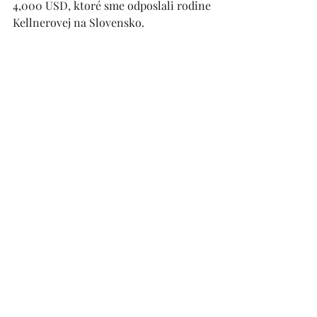
4,000 USD, ktoré sme odposlali rodine 
Kellnerovej na Slovensko. 
Nech Pán požehná všetkých 
dobrodincov a celej rodine Kellnerovej 
vyprosujeme hojnosť Božích milostí, 
Božiu pomoc a požehnanie, zdravie 
osobitne pre deti a pevnú vieru. 
Taktiež prajeme požehnané Vianoce a 
šťastný Nový Rok. 
Aktualizované 8.1.2021
Prikladáme list s poďakovaním od 
rodiny Kellnerovej.