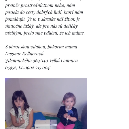
pretože prostredníctvom neho, nám 
posiela do cesty dobrých ľudí, ktorí nám 
pomáhajú. Je to v skratke náš život, je 
skutočne ťažký, ale pre nás sú detičky 
všetkým, preto sme vďační, že ich máme. 
S obrovskou vďakou, pokorou mama
Dagmar Kellnerová
Jilemnického 369/140 Veľká Lomnica 
05952, t.c.0902 715 004"