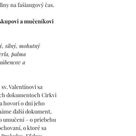
diny na fašiangový čas. 
biskupovi a mučeníkovi
, silný, mohutný
erla, palma
núbencov a 
sv. Valentínovi sa 
ych dokumentoch Cirkvi 
sa hovorí o dni jeho 
 máme ďalší dokument, 
o umučení – o priebehu 
ochovaní, o ktoré sa 