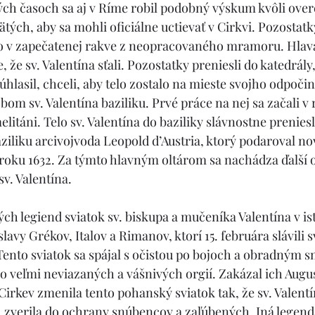
 tých časoch sa aj v Ríme robil podobný výskum kvôli over
ätých, aby sa mohli oficiálne uctievať v Cirkvi. Pozostatky
o v zapečatenej rakve z neopracovaného mramoru. Hlava
, že sv. Valentína sťali. Pozostatky preniesli do katedrály,
hlasil, chceli, aby telo zostalo na mieste svojho odpoči
bom sv. Valentína baziliku. Prvé práce na nej sa začali v 
elitáni. Telo sv. Valentína do baziliky slávnostne preniesli
baziliku arcivojvoda Leopold d’Austria, ktorý podaroval 
v roku 1632. Za týmto hlavným oltárom sa nachádza ďalší o
v. Valentína.
ch legiend sviatok sv. biskupa a mučeníka Valentína v i
lavy Grékov, Italov a Rimanov, ktorí 15. februára slávili s
nto sviatok sa spájal s očistou po bojoch a obradným s
o veľmi neviazaných a vášnivých orgií. Zakázal ich Augus
Cirkev zmenila tento pohanský sviatok tak, že sv. Valentí
 zverila do ochrany snúbencov a zaľúbených. Iná legenda