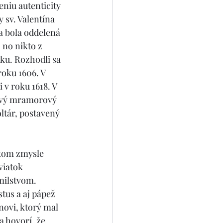
eniu autenticity 
 sv. Valentína 
 bola oddelená 
 no nikto z 
nku. Rozhodli sa 
roku 1606. V 
 v roku 1618. V 
nový mramorový 
ltár, postavený 
stom zmysle 
viatok 
milstvom. 
tus a aj pápež 
novi, ktorý mal 
 hovorí, že 