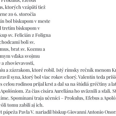
i Prokulus, Efebus 
s, ktorých vzápätí tiež 
ne zo 6. storočia 
ntín bol biskupom v meste 
l tretím biskupom v 
kup sv. Felicián z Foligna 
chodcami boli sv. 
imus, brat sv. Kozmu a 
ámym vďaka svojmu 
 a zhovievavosti, 
iu a zázrakom, ktoré robil. Istý rímsky rečník menom K
avil syna, ktorý bol viac rokov chorý. Valentín teda priši
 celou rodinou prijal krst a dal sa na štúdiá gréčtiny a la
olóniom. Za čias cisára Aureliána ho uväznili a sťali. Sta
Ríme. Spomínaní traja učeníci – Prokulus, Efebus a Apolón
ôli tomu zabili aj ich.
t pápeža Pavla V. nariadil biskup Giovanni Antonio Ono