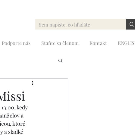
Podporte nás
Staňte sa členom
Kontakt
ENGLI
ita
Rok sv. Jozefa
Missi
13:00, kedy 
manželov a 
cou, ktoré 
y a sladké 