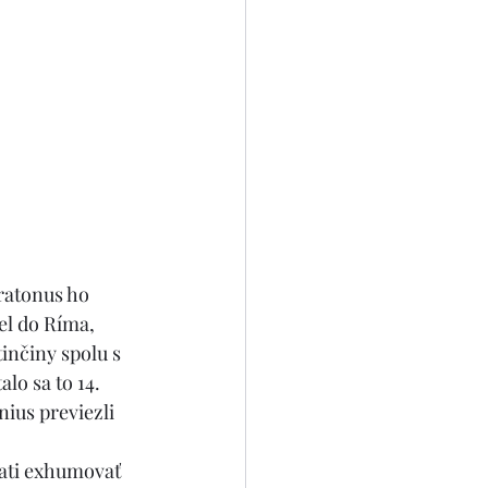
ratonus ho 
el do Ríma, 
tinčiny spolu s 
lo sa to 14. 
ius previezli 
rati exhumovať 