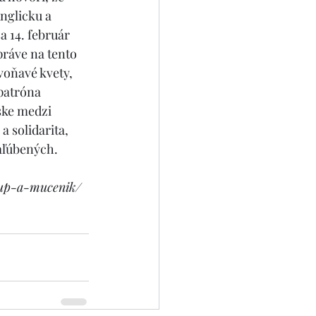
nglicku a 
a 14. február 
práve na tento 
voňavé kvety, 
patróna 
ske medzi 
 solidarita, 
zaľúbených.
skup-a-mucenik/