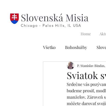
Slovenská Misia
Chicago - Palos Hills, IL USA
Home
Akt
Všetko
Bohoslužby
Slov
Náboženstvo prvoprijímajúc
P. Stanislav Bindas
Sviatok s
Srdečne vás pozývame
Pôst
Modlitby krížovej 
budeme prosiť, modli
manželov. Zároveň si
môžete darovať svoji