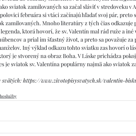
 ako sviatok zamilovaných sa začal sláviť v stredoveku v A
olovici februára si vtáci začínajú hľadať svoj pár, preto s
tok zamilovaných. Mnoho literatúry z tých čias odkazuje 
 legenda, ktorá hovorí, že sv. Valentín mal rád ruže a iné 
úbencov a prial im šťastný život, a preto sa považuje za 
želov. Iný výklad odkazu tohto sviatku zas hovorí o lá
orý je stvorený na obraz Boha. V Láske prichádza pokoj a
nes je sviatok sv. Valentína populárny najmä ako sviatok 
y svätých: https://www.zivotopisysvatych.sk/valentin-bi
hoslužby