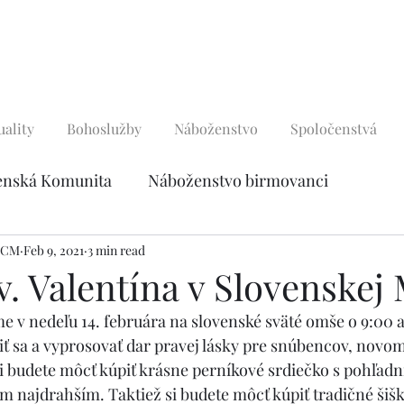
uality
Bohoslužby
Náboženstvo
Spoločenstvá
enská Komunita
Náboženstvo birmovanci
e deti
, CM
Feb 9, 2021
Modlidby
3 min read
Pobožnosti
Zbierky a char
v. Valentína v Slovenskej 
 v nedeľu 14. februára na slovenské sväté omše o 9:00 a 
cesty
Foto Galéria
ť sa a vyprosovať dar pravej lásky pre snúbencov, novo
 budete môcť kúpiť krásne perníkové srdiečko s pohľadni
m najdrahším. Taktiež si budete môcť kúpiť tradičné šišk