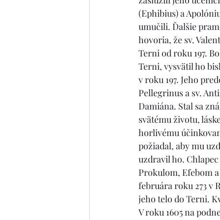
zaslúžili jeho učeníc
(Ephibius) a Apolóniu
umučili. Ďalšie prame
hovoria, že sv. Vale
Terni od roku 197. Bo
Terni, vysvätil ho bis
v roku 197. Jeho pred
Pellegrinus a sv. Ant
Damiána. Stal sa zn
svätému životu, láske
horlivému účinkovan
požiadal, aby mu uzdr
uzdravil ho. Chlapec s
Prokulom, Efebom a Ap
februára roku 273 v 
jeho telo do Terni. Kv
V roku 1605 na podne