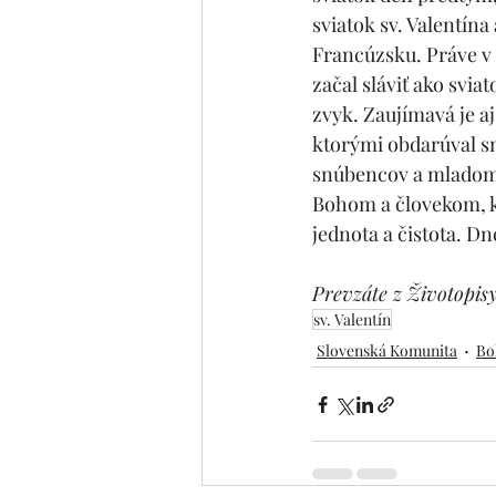
sviatok sv. Valentína
Francúzsku. Práve v p
začal sláviť ako svia
zvyk. Zaujímavá je aj
ktorými obdarúval sn
snúbencov a mladoman
Bohom a človekom, kt
jednota a čistota. D
Prevzáte z Životopis
sv. Valentín
Slovenská Komunita
Bo