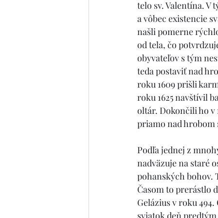
telo sv. Valentína. V
a vôbec existencie sv
našli pomerne rýchl
od tela, čo potvrdzuje
obyvateľov s tým nesú
teda postaviť nad hro
roku 1609 prišli karm
roku 1625 navštívil 
oltár. Dokončili ho 
priamo nad hrobom s
Podľa jednej z mnohý
nadväzuje na staré os
pohanských bohov. Te
Časom to prerástlo d
Gelázius v roku 494. 
sviatok deň predtým,