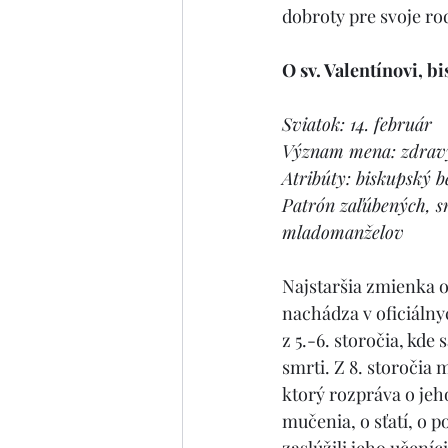
dobroty pre svoje ro
O sv. Valentínovi, 
Sviatok: 14. február
Význam mena: zdravý
Atribúty: biskupský b
Patrón zaľúbených, s
mladomanželov
Najstaršia zmienka o 
nachádza v oficiáln
z 5.-6. storočia, kde 
smrti. Z 8. storočia
ktorý rozpráva o jeh
mučenia, o sťatí, o p