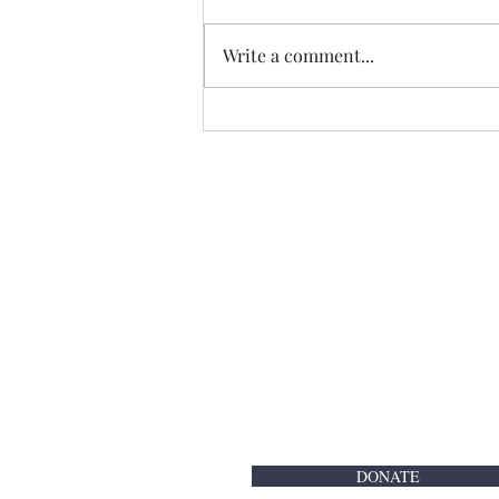
Write a comment...
Advent Confession Schedule
– Spiritual Preparation for
Christmas 2025
Spolupracujeme
Czech Mission - ​Česká katolícka
Slovak Academy of Chicago
Veselica Slovak Cultural Organiz
Krajanské Centrum Tatran
DONATE