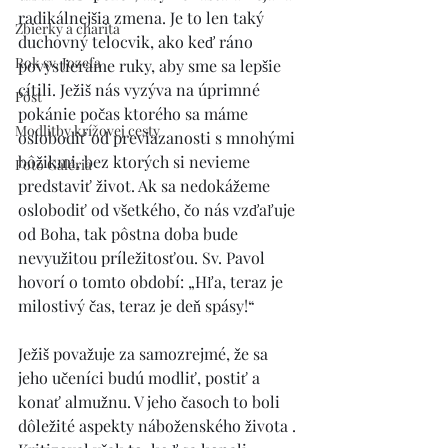
radikálnejšia zmena. Je to len taký 
Zbierky a charita
duchovný telocvik, ako keď ráno 
Rok sv. Jozefa
povystierame ruky, aby sme sa lepšie 
cítili. Ježiš nás vyzýva na úprimné 
Pôst
pokánie počas ktorého sa máme 
Modlitby krížovej cesty
oslobodiť od previazanosti s mnohými 
bôžikmi, bez ktorých si nevieme 
Foto Galéria
predstaviť život. Ak sa nedokážeme 
oslobodiť od všetkého, čo nás vzďaľuje 
od Boha, tak pôstna doba bude 
nevyužitou príležitosťou. Sv. Pavol 
hovorí o tomto období: „Hľa, teraz je 
milostivý čas, teraz je deň spásy!“
Ježiš považuje za samozrejmé, že sa 
jeho učeníci budú modliť, postiť a 
konať almužnu. V jeho časoch to boli 
dôležité aspekty náboženského života . 