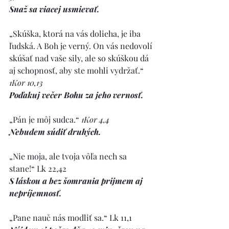
Snaž sa viacej usmievať.
„Skúška, ktorá na vás dolieha, je iba 
ľudská. A Boh je verný. On vás nedovolí 
skúšať nad vaše sily, ale so skúškou dá 
aj schopnosť, aby ste mohli vydržať.“ 
1Kor 10,13
Poďakuj večer Bohu za jeho vernosť.
„Pán je môj sudca.“ 
1Kor 4,4
Nebudem súdiť druhých.
„Nie moja, ale tvoja vôľa nech sa 
stane!“ Lk 22,42
S láskou a bez šomrania prijmem aj 
nepríjemnosť.
„Pane nauč nás modliť sa.“ Lk 11,1