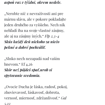
aspoň raz v týždni, okrem nedele.
„Nerobte nič z nevraživosti ani pre 
márnu slávu, ale v pokore pokladajte 
jeden druhého za vyššieho. Nech nik 
nehľadí iba na svoje vlastné záujmy, 
ale aj na záujmy iných.“ 
Flp 2,3-4
Skús každý deň niekoho za niečo 
pekné a dobré pochváliť.
„Slnko nech nezapadá nad vaším 
hnevom.“ Ef 4,26
Skôr než pôjdeš spať,urob si 
spytovanie svedomia.
„Ovocie Ducha je láska, radosť, pokoj, 
zhovievavosť, láskavosť, dobrota, 
vernosť, miernosť, zdržanlivosť.“ 
Gal 
5,22