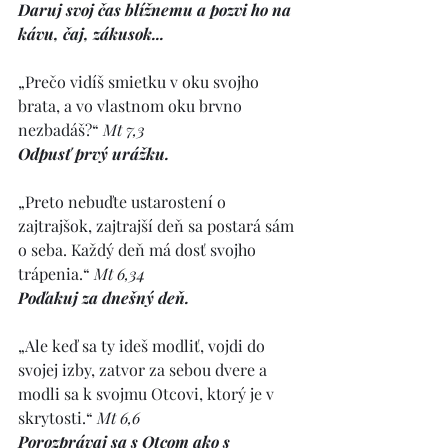
Daruj svoj čas blížnemu a pozvi ho na 
kávu, čaj, zákusok...
„Prečo vidíš smietku v oku svojho 
brata, a vo vlastnom oku brvno 
nezbadáš?“ 
Mt 7,3
Odpusť prvý urážku.
„Preto nebuďte ustarostení o 
zajtrajšok, zajtrajší deň sa postará sám 
o seba. Každý deň má dosť svojho 
trápenia.“ 
Mt 6,34
Poďakuj za dnešný deň.
„Ale keď sa ty ideš modliť, vojdi do 
svojej izby, zatvor za sebou dvere a 
modli sa k svojmu Otcovi, ktorý je v 
skrytosti.“ 
Mt 6,6
Porozprávaj sa s Otcom ako s 