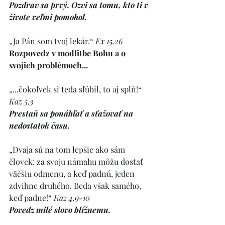
Pozdrav sa prvý. Ozvi sa tomu, kto ti v 
živote veľmi pomohol.
„Ja Pán som tvoj lekár.“ 
Ex 15,26
Rozpovedz v modlitbe Bohu a o 
svojich problémoch...
„...čokoľvek si teda sľúbil, to aj splň!“ 
Kaz 5,3
Prestaň sa ponáhľať a sťažovať na 
nedostatok času.
„Dvaja sú na tom lepšie ako sám 
človek: za svoju námahu môžu dostať 
väčšiu odmenu, a keď padnú, jeden 
zdvihne druhého. Beda však samého, 
keď padne!“ 
Kaz 4,9-10
Povedz milé slovo blížnemu.