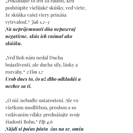
„Pokladajte to len za radosť, keď 
podstúpite všelijaké skúšky, veď viete, 
že skúška vašej viery prináša 
vytrvalosť.“ 
Jak 1,2-3
Na nepríjemnosti dňa nepozeraj 
negatívne, skús ich vnímať ako 
skúšku.
„Veď Boh nám nedal Ducha 
bojazlivosti, ale ducha sily, lásky a 
rozvahy.“ 
2Tim 1,7
Urob dnes to, čo už dlho odkladáš a 
nechce sa ti.
„O nič nebuďte ustarostení. Ale vo 
všetkom modlitbou, prosbou a so 
vzdávaním vďaky prednášajte svoje 
žiadosti Bohu.“ 
Flp 4,6
Nájdi si počas pôstu  čas na sv. omšu 