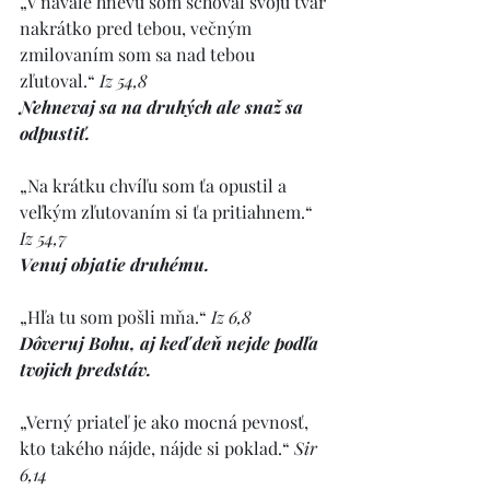
„V návale hnevu som schoval svoju tvár 
nakrátko pred tebou, večným 
zmilovaním som sa nad tebou 
zľutoval.“ 
Iz 54,8
Nehnevaj sa na druhých ale snaž sa 
odpustiť.
„Na krátku chvíľu som ťa opustil a 
veľkým zľutovaním si ťa pritiahnem.“ 
Iz 54,7
Venuj objatie druhému.
„Hľa tu som pošli mňa.“ 
Iz 6,8
Dôveruj Bohu, aj keď deň nejde podľa 
tvojich predstáv.
„Verný priateľ je ako mocná pevnosť, 
kto takého nájde, nájde si poklad.“ 
Sir 
6,14