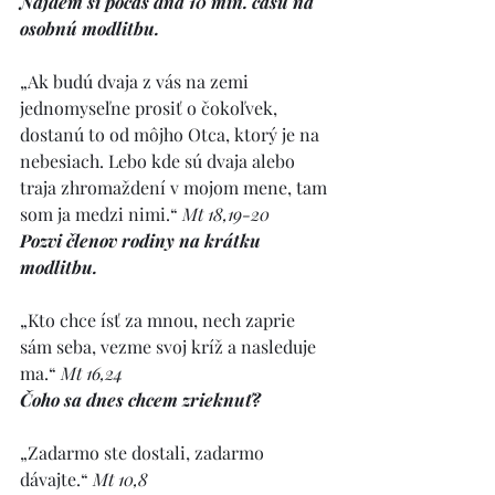
Nájdem si počas dňa 10 min. času na 
osobnú modlitbu.
„Ak budú dvaja z vás na zemi 
jednomyseľne prosiť o čokoľvek, 
dostanú to od môjho Otca, ktorý je na 
nebesiach. Lebo kde sú dvaja alebo 
traja zhromaždení v mojom mene, tam 
som ja medzi nimi.“ 
Mt 18,19-20
Pozvi členov rodiny na krátku 
modlitbu.
„Kto chce ísť za mnou, nech zaprie 
sám seba, vezme svoj kríž a nasleduje 
ma.“ 
Mt 16,24
Čoho sa dnes chcem zrieknuť?
„Zadarmo ste dostali, zadarmo 
dávajte.“ 
Mt 10,8