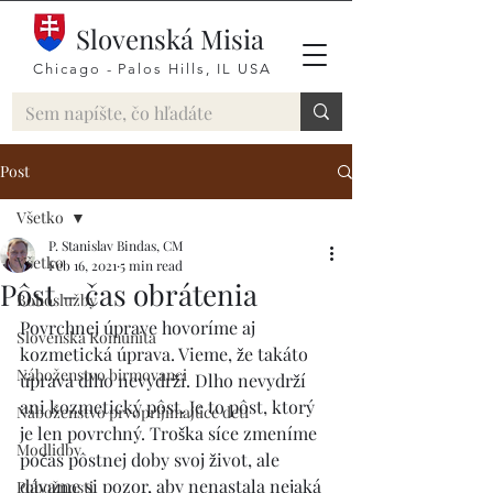
Slovenská Misia
Chicago - Palos Hills, IL USA
Post
Všetko
P. Stanislav Bindas, CM
Všetko
Feb 16, 2021
5 min read
Pôst – čas obrátenia
Bohoslužby
Povrchnej úprave hovoríme aj 
Slovenská Komunita
kozmetická úprava. Vieme, že takáto 
Náboženstvo birmovanci
úprava dlho nevydrží. Dlho nevydrží 
ani kozmetický pôst. Je to pôst, ktorý 
Náboženstvo prvoprijímajúce deti
je len povrchný. Troška síce zmeníme 
Modlidby
počas pôstnej doby svoj život, ale 
dávame si pozor, aby nenastala nejaká 
Pobožnosti