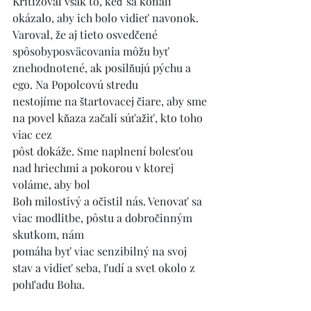
Kritizoval však to, keď sa konali 
okázalo, aby ich bolo vidieť navonok. 
Varoval, že aj tieto osvedčené 
spôsobyposväcovania môžu byť 
znehodnotené, ak posilňujú pýchu a 
ego. Na Popolcovú stredu
nestojíme na štartovacej čiare, aby sme 
na povel kňaza začali súťažiť, kto toho 
viac cez
pôst dokáže. Sme naplnení bolesťou 
nad hriechmi a pokorou v ktorej 
voláme, aby bol
Boh milostivý a očistil nás. Venovať sa 
viac modlitbe, pôstu a dobročinným 
skutkom, nám
pomáha byť viac senzibilný na svoj 
stav a vidieť seba, ľudí a svet okolo z 
pohľadu Boha.