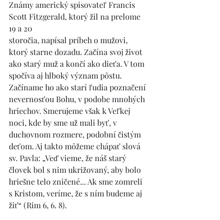
Známy americký spisovateľ Francis 
Scott Fitzgerald, ktorý žil na prelome 
19 a 20
storočia, napísal príbeh o mužovi, 
ktorý starne dozadu. Začína svoj život 
ako starý muž a končí ako dieťa. V tom 
spočíva aj hlboký význam pôstu. 
Začíname ho ako starí ľudia poznačení 
nevernosťou Bohu, v podobe mnohých 
hriechov. Smerujeme však k Veľkej 
noci, kde by sme už mali byť, v 
duchovnom rozmere, podobní čistým 
deťom. Aj takto môžeme chápať slová 
sv. Pavla: „Veď vieme, že náš starý 
človek bol s nim ukrižovaný, aby bolo 
hriešne telo zničené... Ak sme zomreli 
s Kristom, veríme, že s ním budeme aj 
žiť“ (Rim 6, 6. 8).