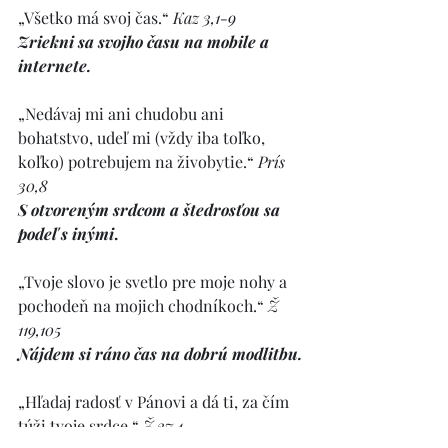
„Všetko má svoj čas.“ 
Kaz 3,1-9
Zriekni sa svojho času na mobile a 
internete.
„Nedávaj mi ani chudobu ani 
bohatstvo, udeľ mi (vždy iba toľko, 
koľko) potrebujem na živobytie.“ 
Prís 
30,8
S otvoreným srdcom a štedrosťou sa 
podeľ s inými
.
„Tvoje slovo je svetlo pre moje nohy a 
pochodeň na mojich chodníkoch.“ 
Ž 
119,105
Nájdem si ráno čas na dobrú modlitbu.
„Hľadaj radosť v Pánovi a dá ti, za čím 
túži tvoje srdce.“ 
Ž 37,4