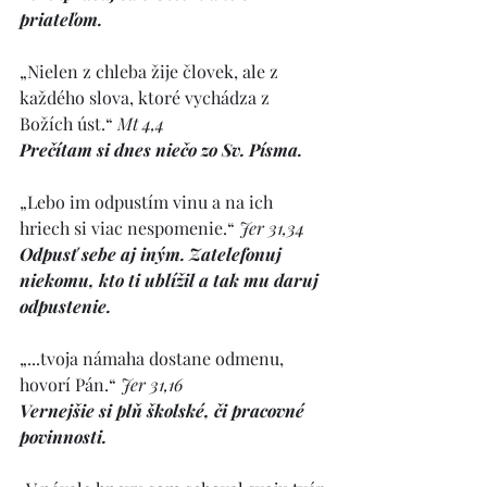
priateľom.
„Nielen z chleba žije človek, ale z 
každého slova, ktoré vychádza z 
Božích úst.“ 
Mt 4,4
Prečítam si dnes niečo zo Sv. Písma.
„Lebo im odpustím vinu a na ich 
hriech si viac nespomenie.“ 
Jer 31,34
Odpusť sebe aj iným. Zatelefonuj 
niekomu, kto ti ublížil a tak mu daruj 
odpustenie.
„...tvoja námaha dostane odmenu, 
hovorí Pán.“ 
Jer 31,16
Vernejšie si plň školské, či pracovné 
povinnosti.