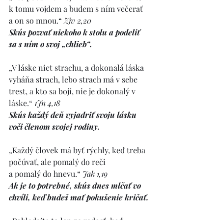
k tomu vojdem a budem s ním večerať 
a on so mnou.“ 
Zjv 2,20
Skús pozvať niekoho k stolu a podeliť 
sa s ním o svoj „chlieb“.
„V láske niet strachu, a dokonalá láska 
vyháňa strach, lebo strach má v sebe 
trest, a kto sa bojí, nie je dokonalý v 
láske.“ 
1Jn 4,18
Skús každý deň vyjadriť svoju lásku 
voči členom svojej rodiny.
„Každý človek má byť rýchly, keď treba 
počúvať, ale pomalý do reči
a pomalý do hnevu.“ 
Jak 1,19
Ak je to potrebné, skús dnes mlčať vo 
chvíli, keď budeš mať pokušenie kričať.