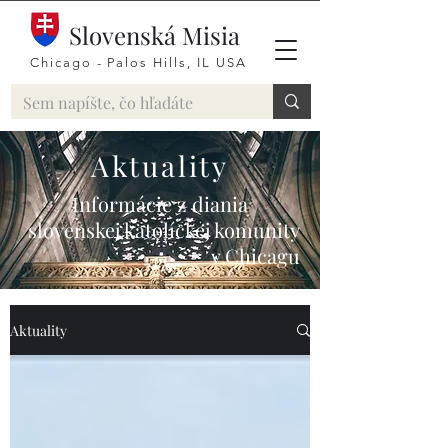
Slovenská Misia
Chicago - Palos Hills, IL USA
Aktuality
Informácie z diania
slovenskej katolíckej komunity
v Chicagu
Aktuality