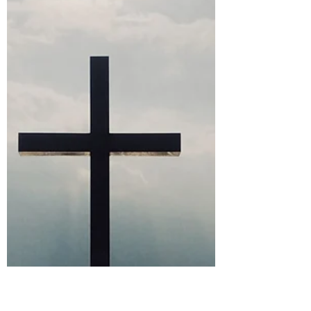
Christ Passion v St. John, Indiana na
spoločnej modlitbe krížovej cesty.