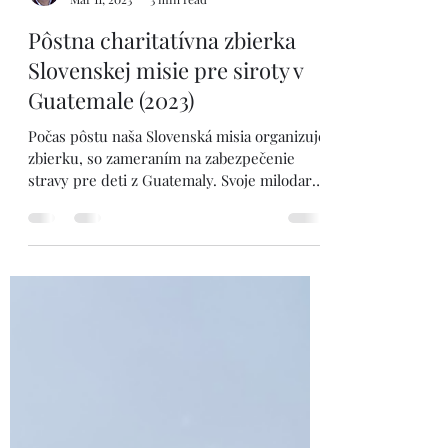
P. Stanislav Bindas, CM
Mar 11, 2023
3 min read
Pôstna charitatívna zbierka
Slovenskej misie pre siroty v
Guatemale (2023)
Počas pôstu naša Slovenská misia organizuje
zbierku, so zameraním na zabezpečenie
stravy pre deti z Guatemaly. Svoje milodary
môžete...