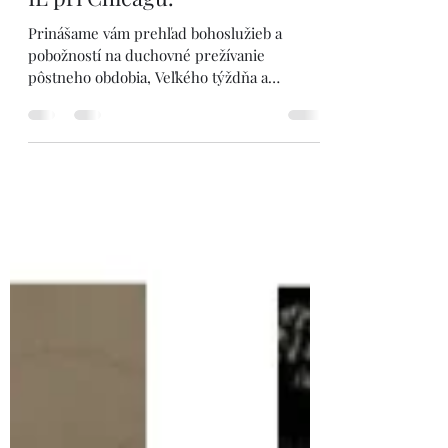
Pôstne obdobie, Veľký týždeň a
Veľkonočné sviatky v
Slovenskej misii v Palos Hills,
IL pri Chicagu.
Prinášame vám prehľad bohoslužieb a
pobožností na duchovné prežívanie
pôstneho obdobia, Veľkého týždňa a
Veľkonočných sviatkov v Misii.