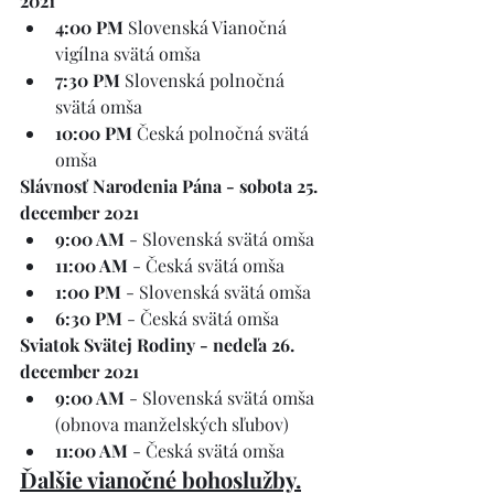
2021
4:00 PM
 Slovenská Vianočná 
vigílna svätá omša
7:30 PM
 Slovenská polnočná 
svätá omša
10:00 PM
 Česká polnočná svätá 
omša
Slávnosť Narodenia Pána - sobota 25. 
december 2021
9:00 AM
 - Slovenská svätá omša
11:00 AM
 - Česká svätá omša
1:00 PM
 - Slovenská svätá omša
6:30 PM
 - Česká svätá omša
Sviatok Svätej Rodiny - nedeľa 26. 
december 2021
9:00 AM 
- Slovenská svätá omša 
(obnova manželských sľubov)
11:00 AM
 - Česká svätá omša
Ďalšie vianočné bohoslužby.