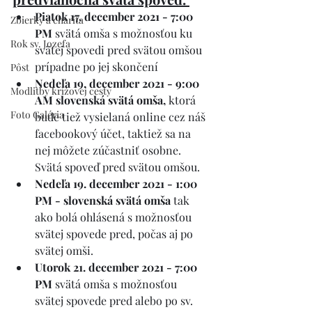
Piatok 17. december 2021 - 7:00 
Zbierky a charita
PM
 svätá omša s možnosťou ku 
Rok sv. Jozefa
svätej spovedi pred svätou omšou 
prípadne po jej skončení
Pôst
Nedeľa 19. december 2021 - 9:00 
Modlitby krížovej cesty
AM slovenská svätá omša,
 ktorá 
Foto Galéria
bude tiež vysielaná online cez náš 
facebookový účet, taktiež sa na 
nej môžete zúčastniť osobne. 
Svätá spoveď pred svätou omšou.
Nedeľa 19. december 2021 - 1:00  
PM - slovenská svätá omša
 tak 
ako bolá ohlásená s možnosťou 
svätej spovede pred, počas aj po 
svätej omši. 
Utorok 21. december 2021 - 7:00 
PM
 svätá omša s možnosťou 
svätej spovede pred alebo po sv. 