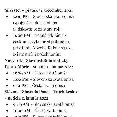
Silvester - piatok 31. december 2021
5:00 PM
 - Slovenská svätá omša 
(spojená s adoráciou na 
poďakovanie za starý rok)
11:00 PM
 - Nočná adorácia v 
českom jazyku pred polnocou, 
privítanie Nového Roku 2022 so 
sviatostným požehnaním
Nový rok - Slávnosť Bohorodičky 
Panny Márie - sobota 1. január 2022
11:00 AM
 - Česká svätá omša
1:00 PM
 - Slovenská svätá omša
6:30PM
 - Česká svätá omša
Slávnosť Zjavenia Pána - Troch kráľov 
- nedeľa 2. január 2022
9:00 AM
 - Slovenská svätá omša
11:00 AM
 - Česká svätá omša
1:00 PM
 - Slovenská svätá omša