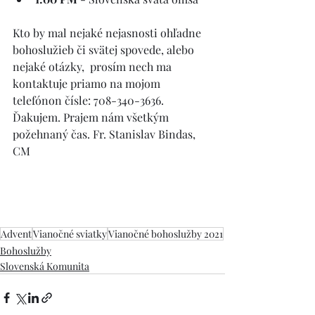
Kto by mal nejaké nejasnosti ohľadne 
bohoslužieb či svätej spovede, alebo 
nejaké otázky,  prosím nech ma 
kontaktuje priamo na mojom 
telefónon čísle: 708-340-3636. 
Ďakujem. Prajem nám všetkým 
požehnaný čas. Fr. Stanislav Bindas, 
CM
Advent
Vianočné sviatky
Vianočné bohoslužby 2021
Bohoslužby
Slovenská Komunita