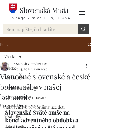
Slovenská Misia
Chicago - Palos Hills, IL USA
Post
Všetko
P. Stanislav Bindas, CM
Všetko
Dec 15, 2021
2 min read
Vianočné slovenské a české
Bohoslužby
bohoslužby v našej
Slovenská Komunita
komunite
Náboženstvo birmovanci
Updated:
Dec 16, 2021
Náboženstvo prvoprijímajúce deti
Slovenské Sväté omše na 
Modlidby
konci adventného obdobia a 
Pobožnosti
predvianočná svätá spoveď. 