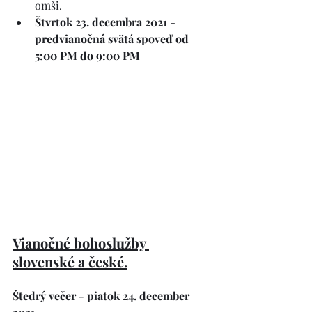
omši.
Štvrtok 23. decembra 2021 
- 
predvianočná svätá spoveď od 
5:00 PM do 9:00 PM
Vianočné bohoslužby 
slovenské a české.
Štedrý večer - piatok 24. december 