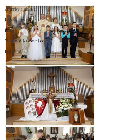
Zbierky a charita
Rok sv. Jozefa
Pôst
Modlitby krížovej cesty
Foto Galéria