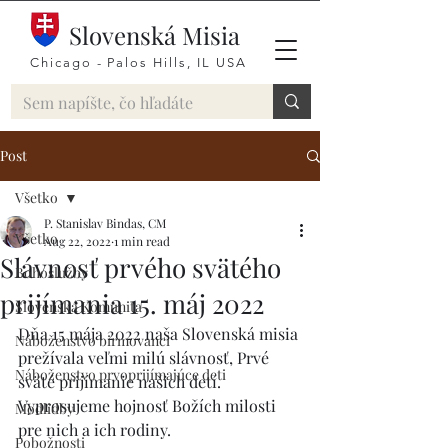
Slovenská Misia
Chicago - Palos Hills, IL USA
Post
Všetko
P. Stanislav Bindas, CM
Všetko
Aug 22, 2022
1 min read
Slávnosť prvého svätého
Bohoslužby
prijímania 15. máj 2022
Slovenská Komunita
Dňa 15 mája 2022 naša Slovenská misia 
Náboženstvo birmovanci
prežívala veľmi milú slávnosť, Prvé 
Náboženstvo prvoprijímajúce deti
sväté prijímanie našich detí. 
Vyprosujeme hojnosť Božích milosti 
Modlidby
pre nich a ich rodiny. 
Pobožnosti