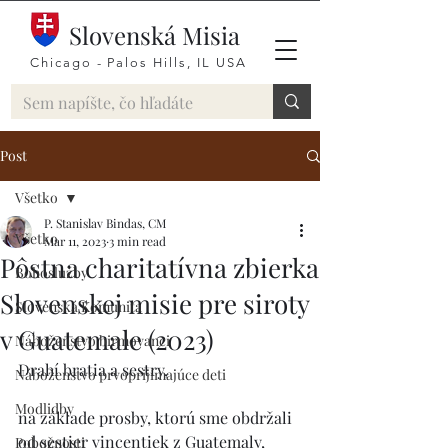
Slovenská Misia
Chicago - Palos Hills, IL USA
Post
Všetko
P. Stanislav Bindas, CM
Všetko
Mar 11, 2023
3 min read
Pôstna charitatívna zbierka
Bohoslužby
Slovenskej misie pre siroty
Slovenská Komunita
v Guatemale (2023)
Náboženstvo birmovanci
Drahí bratia a sestry, 
Náboženstvo prvoprijímajúce deti
Modlidby
na základe prosby, ktorú sme obdržali 
od sestier vincentiek z Guatemaly, 
Pobožnosti