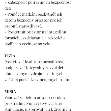
- Zabezpečiť potravinovú bezpečnosť 
detí.
- Pomôcť matkám poskytnúť ich 
deťom bezpečný priestor pre ich 
osobnú starostlivosť.
- Poskytnúť priestor na integrálnu 
formáciu, vzdelávanie a rekreáciu 
podľa ich vývinového veku.
VIZIA
Poskytovať kvalitnú starostlivosť, 
podporovať integrálny rozvoj detí s 
obmedzenými zdrojmi, z ktorých 
väčšina pochádza z neúplných rodín.
MISIA
Venovať sa deťom od 4 do 12 rokov 
prostredníctvom výživy, včasnej 
stimulácie, inšpirovať ich k životným 