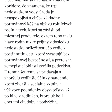
koridore, čo znamená, že trpí 
nedostatkom vody, úroda je 
neuspokojivá a chýba základný 
potravinový kôš na obživu roľníckych 
rodín a tých, ktorí sú závislí od 
miestnej produkcie, okrem toho majú 
hlavy rodín nízke príjmy v dôsledku 
nedostatku príležitostí, čo vedie k 
postihnutiu detí, ktoré vyrastajú bez 
potravinovej bezpečnosti, a preto sa v 
zemepisnej oblasti zvýšila podvýživa. 
K tomu všetkému sa pridávajú a 
zhoršujú vedľajšie účinky pandémie, 
ktorá zhoršila sociálne vzťahy a 
výživové podmienky obyvateľstva až 
po hlad v rodinách, ktoré už boli 
obeťami chudoby a podvýživy.