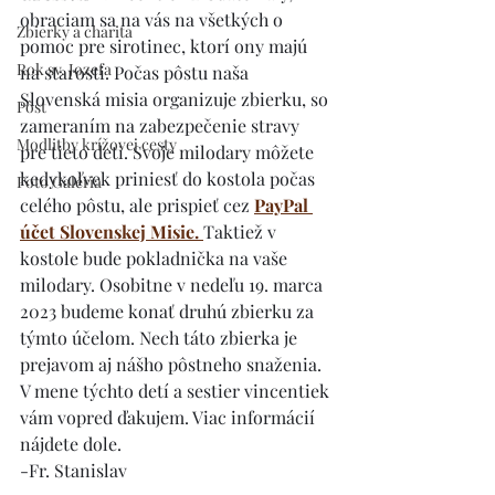
obraciam sa na vás na všetkých o 
Zbierky a charita
pomoc pre sirotinec, ktorí ony majú 
Rok sv. Jozefa
na starosti. Počas pôstu naša 
Slovenská misia organizuje zbierku, so 
Pôst
zameraním na zabezpečenie stravy 
Modlitby krížovej cesty
pre tieto deti. Svoje milodary môžete 
kedykoľvek priniesť do kostola počas 
Foto Galéria
celého pôstu, ale prispieť cez 
PayPal 
účet Slovenskej Misie. 
Taktiež v 
kostole bude pokladnička na vaše 
milodary. Osobitne v nedeľu 19. marca 
2023 budeme konať druhú zbierku za 
týmto účelom. Nech táto zbierka je 
prejavom aj nášho pôstneho snaženia. 
V mene týchto detí a sestier vincentiek 
vám vopred ďakujem. Viac informácií 
nájdete dole.
-Fr. Stanislav 