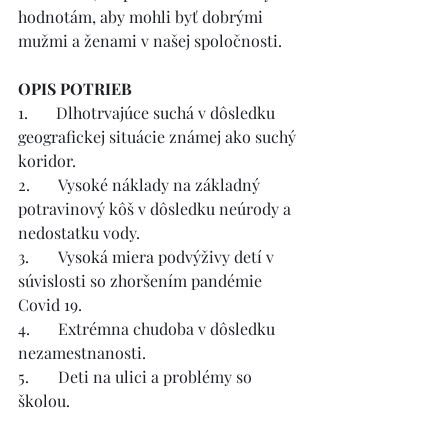
hodnotám, aby mohli byť dobrými 
mužmi a ženami v našej spoločnosti.
OPIS POTRIEB
1.       Dlhotrvajúce suchá v dôsledku 
geografickej situácie známej ako suchý 
koridor.
2.	Vysoké náklady na základný 
potravinový kôš v dôsledku neúrody a 
nedostatku vody.
3.	Vysoká miera podvýživy detí v 
súvislosti so zhoršením pandémie 
Covid 19.
4.	Extrémna chudoba v dôsledku 
nezamestnanosti.
5.	Deti na ulici a problémy so 
školou.