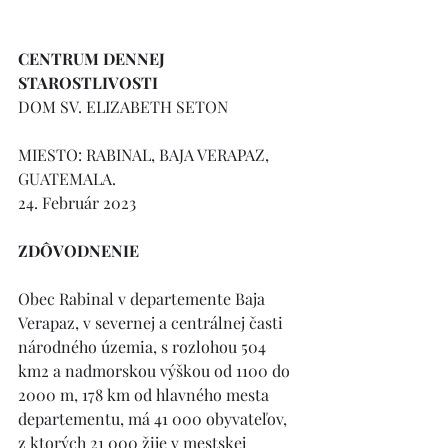
CENTRUM DENNEJ 
STAROSTLIVOSTI
DOM SV. ELIZABETH SETON
MIESTO: RABINAL, BAJA VERAPAZ, 
GUATEMALA.
24. Február 2023
ZDÔVODNENIE
Obec Rabinal v departemente Baja 
Verapaz, v severnej a centrálnej časti 
národného územia, s rozlohou 504 
km2 a nadmorskou výškou od 1100 do 
2000 m, 178 km od hlavného mesta 
departementu, má 41 000 obyvateľov, 
z ktorých 21 000 žije v mestskej 