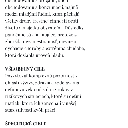
obchodovaniu s drogami, k ich 
obchodovaniu a konzumácii, najmä 
medzi mladými ľuďmi, ktorí páchajú 
všetky druhy trestnej činnosti proti 
životu a majetku obyvateľov. Dôsledky 
pandémie sú alarmujúce, pretože sa 
zhoršila nezamestnanosť, cievne a 
dýchacie choroby a extrémna chudoba, 
ktorá dosiahla úroveň hladu.
VŠEOBECNÝ CIEĽ
Poskytovať komplexnú pozornosť v 
oblasti výživy, zdravia a vzdelávania 
deťom vo veku od 4 do 12 rokov v 
rizikových situáciách, ktoré sú deťmi 
matiek, ktoré ich zanechali v našej 
starostlivosti kvôli práci.
ŠPECIFICKÉ CIELE