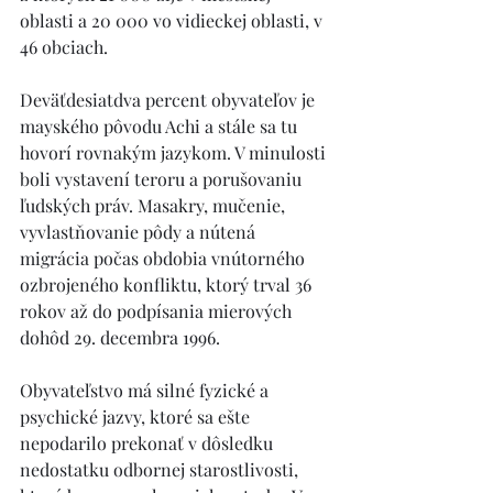
oblasti a 20 000 vo vidieckej oblasti, v 
46 obciach.
Deväťdesiatdva percent obyvateľov je 
mayského pôvodu Achi a stále sa tu 
hovorí rovnakým jazykom. V minulosti 
boli vystavení teroru a porušovaniu 
ľudských práv. Masakry, mučenie, 
vyvlastňovanie pôdy a nútená 
migrácia počas obdobia vnútorného 
ozbrojeného konfliktu, ktorý trval 36 
rokov až do podpísania mierových 
dohôd 29. decembra 1996.
Obyvateľstvo má silné fyzické a 
psychické jazvy, ktoré sa ešte 
nepodarilo prekonať v dôsledku 
nedostatku odbornej starostlivosti, 