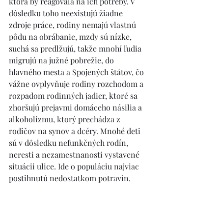
ktorá by reagovala na ich potreby. V 
dôsledku toho neexistujú žiadne 
zdroje práce, rodiny nemajú vlastnú 
pôdu na obrábanie, mzdy sú nízke, 
suchá sa predlžujú, takže mnohí ľudia 
migrujú na južné pobrežie, do 
hlavného mesta a Spojených štátov, čo 
vážne ovplyvňuje rodiny rozchodom a 
rozpadom rodinných jadier, ktoré sa 
zhoršujú prejavmi domáceho násilia a 
alkoholizmu, ktorý prechádza z 
rodičov na synov a dcéry. Mnohé deti 
sú v dôsledku nefunkčných rodín, 
neresti a nezamestnanosti vystavené 
situácii ulice. Ide o populáciu najviac 
postihnutú nedostatkom potravín.