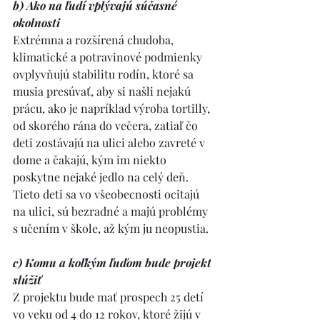
b) Ako na ľudí vplývajú súčasné 
okolnosti
Extrémna a rozšírená chudoba, 
klimatické a potravinové podmienky 
ovplyvňujú stabilitu rodín, ktoré sa 
musia presúvať, aby si našli nejakú 
prácu, ako je napríklad výroba tortilly, 
od skorého rána do večera, zatiaľ čo 
deti zostávajú na ulici alebo zavreté v 
dome a čakajú, kým im niekto 
poskytne nejaké jedlo na celý deň. 
Tieto deti sa vo všeobecnosti ocitajú 
na ulici, sú bezradné a majú problémy 
s učením v škole, až kým ju neopustia.
c) Komu a koľkým ľuďom bude projekt 
slúžiť
Z projektu bude mať prospech 25 detí 
vo veku od 4 do 12 rokov, ktoré žijú v 