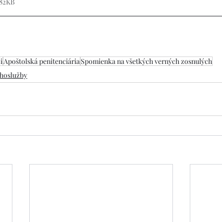
 82KB
i
Apoštolská penitenciária
Spomienka na všetkých verných zosnulých
hoslužby