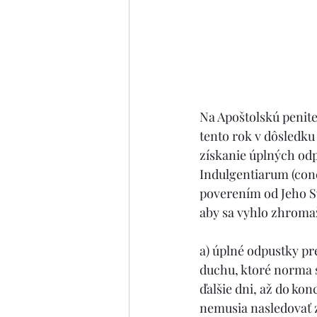
Na Apoštolskú peniten
tento rok v dôsledk
získanie úplných odp
Indulgentiarum (conc
poverením od Jeho Sv
aby sa vyhlo zhromaž
a) úplné odpustky pre
duchu, ktoré norma s
ďalšie dni, až do kon
nemusia nasledovať 