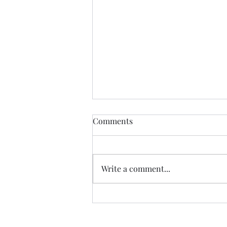
Comments
Write a comment...
Advent Confession Schedule
– Spiritual Preparation for
Christmas 2025