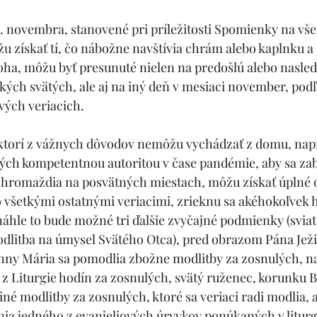
2. novembra, stanovené pri príležitosti Spomienky na vš
u získať tí, čo nábožne navštívia chrám alebo kaplnku a
oha, môžu byť presunuté nielen na predošlú alebo nasled
tkých svätých, ale aj na iný deň v mesiaci november, pod
vých veriacich.
i, ktorí z vážnych dôvodov nemôžu vychádzať z domu, nap
ch kompetentnou autoritou v čase pandémie, aby sa zab
zhromaždia na posvätných miestach, môžu získať úplné o
 všetkými ostatnými veriacimi, zrieknu sa akéhokoľvek h
áhle to bude možné tri ďalšie zvyčajné podmienky (sviat
odlitba na úmysel Svätého Otca), pred obrazom Pána Ježi
nny Mária sa pomodlia zbožne modlitby za zosnulých, na
 z Liturgie hodín za zosnulých, svätý ruženec, korunku 
né modlitby za zosnulých, ktoré sa veriaci radi modlia, a
ia jedného z evanjeliových úryvkov ponúkaných v liturgi