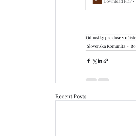
Download PDF •
Odpustky pre duše v očistc
Slovenská Komunita
Bo
Recent Posts