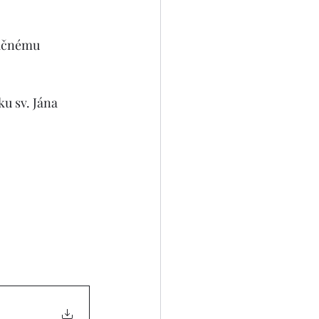
pačnému 
u sv. Jána 