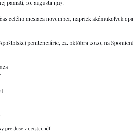
ej pamäti, 10. augusta 1915.
počas celého mesiaca november, napriek akémukoľvek o
 Apoštolskej penitenciárie, 22. októbra 2020, na Spomienk
enza
r 
el
e
y pre duse v ocistci
.pdf