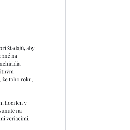
rí žiadajú, aby 
ebné na 
nchiridia 
bitným 
 že toho roku, 
, hoci len v 
sunuté na 
mi veriacimi, 