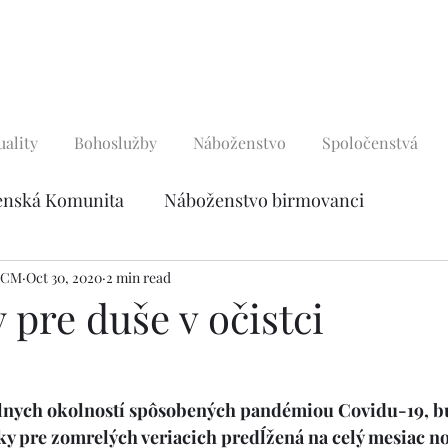
uality
Bohoslužby
Náboženstvo
Spoločenstvá
enská Komunita
Náboženstvo birmovanci
e deti
, CM
Oct 30, 2020
Modlidby
2 min read
Pobožnosti
Zbierky a char
pre duše v očistci
cesty
Foto Galéria
álnych okolností spôsobených pandémiou Covidu-19, b
ky pre zomrelých veriacich predĺžená na celý mesiac n