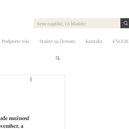
Podporte nás
Staňte sa členom
Kontakt
ENGLI
ita
Rok sv. Jozefa
ude možnosť 
ovember, a 