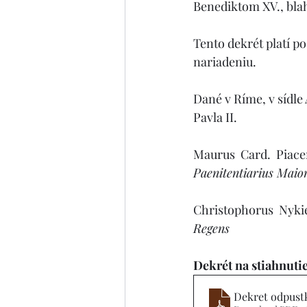
Benediktom XV., blah
Tento dekrét platí 
nariadeniu.
Dané v Ríme, v sídle
Pavla II.
Maurus  Card.  Piac
Paenitentiarius Maio
Christophorus  Nyki
Regens
Dekrét na stiahnuti
Dekret odpustk