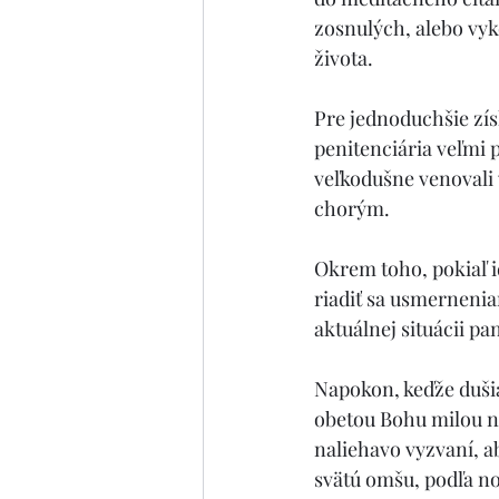
zosnulých, alebo vyk
života.
Pre jednoduchšie zís
penitenciária veľmi p
veľkodušne venovali 
chorým.
Okrem toho, pokiaľ 
riadiť sa usmernenia
aktuálnej situácii p
Napokon, keďže dušia
obetou Bohu milou na 
naliehavo vyzvaní, a
svätú omšu, podľa no