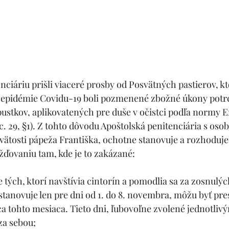
ciáriu prišli viaceré prosby od Posvätných pastierov, kto
u epidémie Covidu-19 boli pozmenené zbožné úkony potr
ustkov, aplikovatených pre duše v očistci podľa normy E
. 29, §1). Z tohto dôvodu Apoštolská penitenciária s oso
ätosti pápeža Františka, ochotne stanovuje a rozhoduje,
ďovaniu tam, kde je to zakázané:
 tých, ktorí navštívia cintorín a pomodlia sa za zosnulých
tanovuje len pre dni od 1. do 8. novembra, môžu byť pre
ca tohto mesiaca. Tieto dni, ľubovoľne zvolené jednotlivý
za sebou;