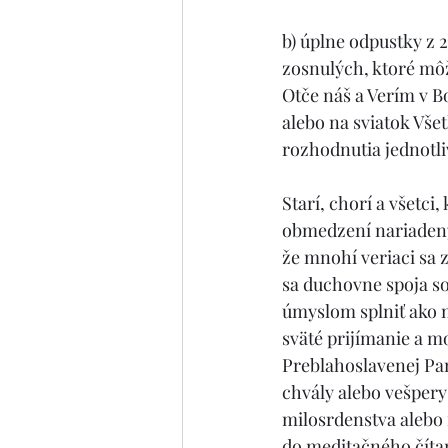
b) úplne odpustky z 
zosnulých, ktoré môž
Otče náš a Verím v B
alebo na sviatok Vše
rozhodnutia jednotli
Starí, chorí a všetc
obmedzení nariadený
že mnohí veriaci sa 
sa duchovne spoja so
úmyslom splniť ako n
sväté prijímanie a m
Preblahoslavenej Pa
chvály alebo vešpery
milosrdenstva alebo i
do meditačného čítan