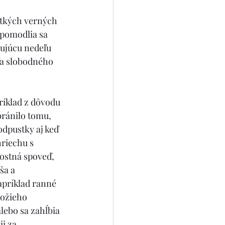
etkých verných 
 pomodlia sa 
ujúcu nedeľu 
ľa slobodného 
ríklad z dôvodu 
ránilo tomu, 
dpustky aj keď 
riechu s 
ostná spoveď, 
ša a 
príklad ranné 
Božieho 
lebo sa zahĺbia 
i za 