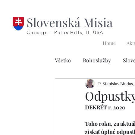
Slovenská Misia
Chicago - Palos Hills, IL USA
Home
Akt
Všetko
Bohoslužby
Slov
Náboženstvo prvoprijímajúc
P. Stanislav Bindas
Odpustky 
DEKRÉT r. 2020
Pôst
Modlitby krížovej 
Toho roku, za aktu
získať úplné odpust