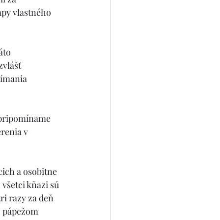
apy vlastného 
áto 
zvlášť 
jímania 
 pripomíname 
renia v 
ich a osobitne 
všetci kňazi sú 
i razy za deň 
ej pápežom 