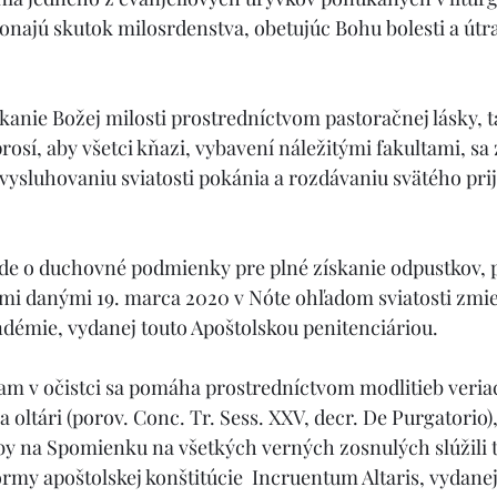
onajú skutok milosrdenstva, obetujúc Bohu bolesti a útr
kanie Božej milosti prostredníctvom pastoračnej lásky, t
rosí, aby všetci kňazi, vybavení náležitými fakultami, sa 
vysluhovaniu sviatosti pokánia a rozdávaniu svätého pri
ide o duchovné podmienky pre plné získanie odpustkov,
mi danými 19. marca 2020 v Nóte ohľadom sviatosti zmie
andémie, vydanej touto Apoštolskou penitenciáriou.
m v očistci sa pomáha prostredníctvom modlitieb veriac
oltári (porov. Conc. Tr. Sess. XXV, decr. De Purgatorio), 
by na Spomienku na všetkých verných zosnulých slúžili tr
rmy apoštolskej konštitúcie  Incruentum Altaris, vydan