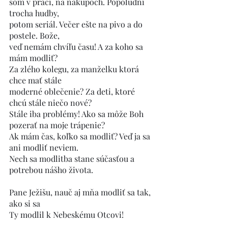
som v práci, na nákupoch. Popoludní 
trocha hudby, 
potom seriál. Večer ešte na pivo a do 
postele. Bože,
veď nemám chvíľu času! A za koho sa 
mám modliť?
Za zlého kolegu, za manželku ktorá 
chce mať stále
moderné oblečenie? Za deti, ktoré 
chcú stále niečo nové?
Stále iba problémy! Ako sa môže Boh 
pozerať na moje trápenie? 
Ak mám čas, koľko sa modliť? Veď ja sa 
ani modliť neviem.
Nech sa modlitba stane súčasťou a 
potrebou nášho života.
Pane Ježišu, nauč aj mňa modliť sa tak, 
ako si sa 
Ty modlil k Nebeskému Otcovi! 