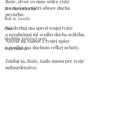
Bože, stvor vo mne srdce čisté
a v mojom vnútri obnov ducha 
Zbierky a charita
pevného.
Rok sv. Jozefa
Neodvrhuj ma spred svojej tváre 
Pôst
a neodnímaj mi svojho ducha svätého.
Modlitby krížovej cesty
Navráť mi radosť z tvojej spásy
a posilni ma duchom veľkej ochoty.
Foto Galéria
Zmiluj sa, Bože, nado mnou pre svoje 
milosrdenstvo.