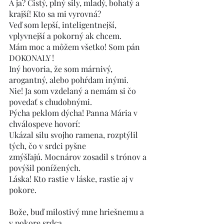
A ja? Čistý, plný sily, mladý, bohatý a 
krajší! Kto sa mi vyrovná?
Veď som lepší, inteligentnejší, 
vplyvnejší a pokorný ak chcem.
Mám moc a môžem všetko! Som pán 
DOKONALY !
Iný hovoria, že som márnivý, 
arogantný, alebo pohŕdam inými.
Nie! Ja som vzdelaný a nemám si čo 
povedať s chudobnými.
Pýcha peklom dýcha! Panna Mária v 
chválospeve hovorí:
Ukázal silu svojho ramena, rozptýlil 
tých, čo v srdci pyšne
zmýšľajú. Mocnárov zosadil s trónov a 
povýšil ponížených.
Láska! Kto rastie v láske, rastie aj v 
pokore.
Bože, buď milostivý mne hriešnemu a 
v pokore srdca