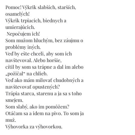
Pomoc! Výkrik slabších, starších, 
osamelých!
Výkrik trpiacich, biednych a 
umierajúcich.
 Nepočujem ich!
Som mužom hluchým, bez záujmu o 
problémy iných.
Veď by ešte chceli, aby som ich 
navštevoval. Alebo horšie,
cítil by som sa trápne a dal im alebo 
„požičal“ na chlieb.
Veď ako mám milovať chudobných a 
navštevovať opustených?
Trápia starca, starenu a ja sa s toho 
smejem.
Som slabý, ako im pomôžem?
Otáčam sa a idem na pivo. To som ja 
muž.
Výhovorka za výhovorkou.