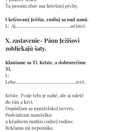
Ťa prosím zbav ma hriešnej pýchy.
Ukrižovaný Ježišu, zmiluj sa nad nami.
L:  Aj...............................................očistci.
X. zastavenie- Pánu Ježišovi 
zobliekajú šaty.
Klaniame sa Ti, Kriste, a dobrorečíme 
Ti.
L:   
Lebo...................................................svet.
Kriste, Tvoje telo je nahé, ale aj odeté 
do rán a krvi.
Dopúšťam sa manželskej nevery. 
Podvádzam manželku
a kradnem matku cudzej rodine. 
Reklama mi neponúka