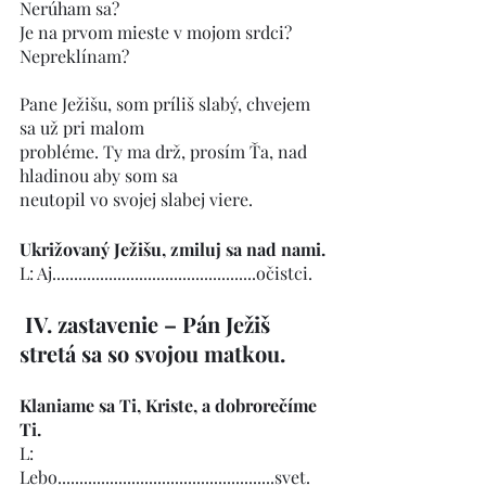
Nerúham sa?
Je na prvom mieste v mojom srdci?   
Nepreklínam?
Pane Ježišu, som príliš slabý, chvejem 
sa už pri malom
probléme. Ty ma drž, prosím Ťa, nad 
hladinou aby som sa
neutopil vo svojej slabej viere.
Ukrižovaný Ježišu, zmiluj sa nad nami.
L: Aj...............................................očistci.
IV. zastavenie – Pán Ježiš 
stretá sa so svojou matkou.
Klaniame sa Ti, Kriste, a dobrorečíme 
Ti.
L:  
Lebo..................................................svet. 