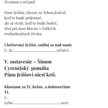
životom a rečami!
Pane Ježišu, chcem za Tebou kráčať, 
keď to bude príjemné,
ale aj vtedy, keď to bude bolieť.
Stoj pri mne hlavne v ťažkých 
rozhodnutiach života.
Ukrižovaný Ježišu, zmiluj sa nad nami.
L: Aj...............................................očistci. 
V. zastavenie – Šimon 
Cyrenejský  pomáha 
Pánu Ježišovi niesť kríž.
Klaniame sa Ti, Kriste, a dobrorečíme 
Ti.
L:  
Lebo..................................................svet.