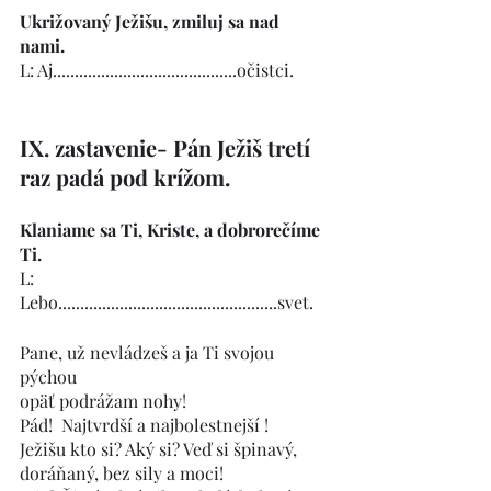
Ukrižovaný Ježišu, zmiluj sa nad 
nami. 
L: Aj..........................................očistci.        
IX. zastavenie- Pán Ježiš tretí 
raz padá pod krížom.
Klaniame sa Ti, Kriste, a dobrorečíme 
Ti.
L:   
Lebo..................................................svet.
Pane, už nevládzeš a ja Ti svojou 
pýchou
opäť podrážam nohy!
Pád!  Najtvrdší a najbolestnejší !
Ježišu kto si? Aký si? Veď si špinavý, 
doráňaný, bez sily a moci! 