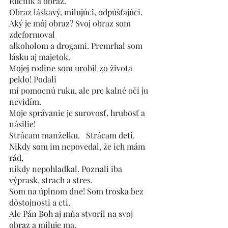
Ručník a obraz.
Obraz láskavý, milujúci, odpúšťajúci.
Aký je môj obraz? Svoj obraz som 
zdeformoval
alkoholom a drogami. Premrhal som 
lásku aj majetok.
Mojej rodine som urobil zo života 
peklo! Podali
mi pomocnú ruku, ale pre kalné oči ju 
nevidím.
Moje správanie je surovosť, hrubosť a 
násilie!
Strácam manželku.   Strácam deti.
Nikdy som im nepovedal, že ich mám 
rád,
nikdy nepohladkal. Poznali iba 
výprask, strach a stres.
Som na úplnom dne! Som troska bez 
dôstojnosti a cti.
Ale Pán Boh aj mňa stvoril na svoj 
obraz a miluje ma.