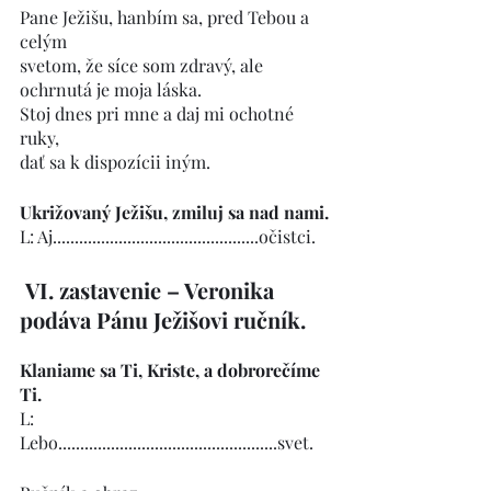
Pane Ježišu, hanbím sa, pred Tebou a 
celým 
svetom, že síce som zdravý, ale 
ochrnutá je moja láska.
Stoj dnes pri mne a daj mi ochotné 
ruky, 
dať sa k dispozícii iným.
Ukrižovaný Ježišu, zmiluj sa nad nami.
L: Aj...............................................očistci.
VI. zastavenie – Veronika 
podáva Pánu Ježišovi ručník.
Klaniame sa Ti, Kriste, a dobrorečíme 
Ti.
L:  
Lebo..................................................svet.