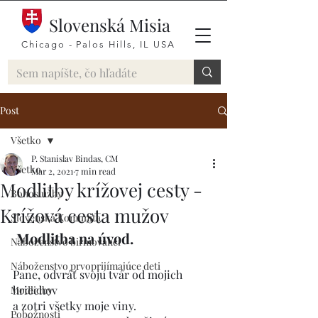
Slovenská Misia
Chicago - Palos Hills, IL USA
Post
Všetko
P. Stanislav Bindas, CM
Všetko
Mar 2, 2021
7 min read
Modlitby krížovej cesty -
Bohoslužby
Krížová cesta mužov
Slovenská Komunita
Modlitba na úvod.
Náboženstvo birmovanci
Náboženstvo prvoprijímajúce deti
Pane, odvráť svoju tvár od mojich 
hriechov
Modlidby
a zotri všetky moje viny.
Pobožnosti