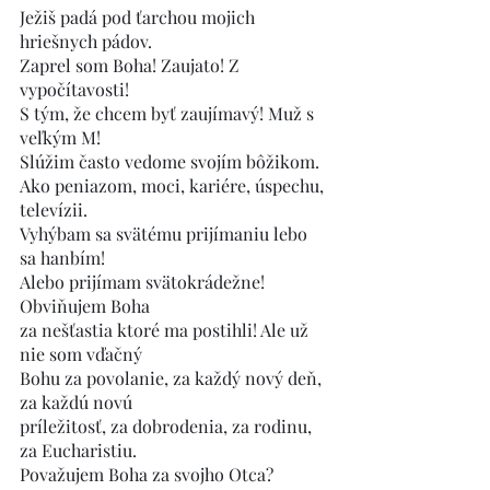
Ježiš padá pod ťarchou mojich 
hriešnych pádov.
Zaprel som Boha! Zaujato! Z 
vypočítavosti!
S tým, že chcem byť zaujímavý! Muž s 
veľkým M!
Slúžim často vedome svojím bôžikom.
Ako peniazom, moci, kariére, úspechu, 
televízii.
Vyhýbam sa svätému prijímaniu lebo 
sa hanbím!
Alebo prijímam svätokrádežne! 
Obviňujem Boha
za nešťastia ktoré ma postihli! Ale už 
nie som vďačný 
Bohu za povolanie, za každý nový deň, 
za každú novú 
príležitosť, za dobrodenia, za rodinu, 
za Eucharistiu.
Považujem Boha za svojho Otca?     