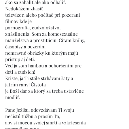
ako sa zahaliť ale ako odhaliť. 
Nedokážem zhasiť
televízor, alebo počítač pri pozeraní 
filmov kde je
pornografia, cudzoložstvo, 
znásilnenia. Som za homosexuálne
manželstvá a prostitúciu. Čítam knihy, 
časopisy a pozerám
nemravné obrázky ku ktorým majú 
prístup aj deti.
Veď ja som hanbou a pohoršením pre 
deti a cudzích!
Kriste, ja Ti stále strhávam šaty a 
jatrím rany! Čistota
je Boží dar za ktorý sa treba ustavične 
modliť.
Pane Ježišu, odovzdávam Ti svoju 
nečistú túžbu a prosím Ťa,
aby si mocou svojej smrti a vzkriesenia 
napravil vo mne,