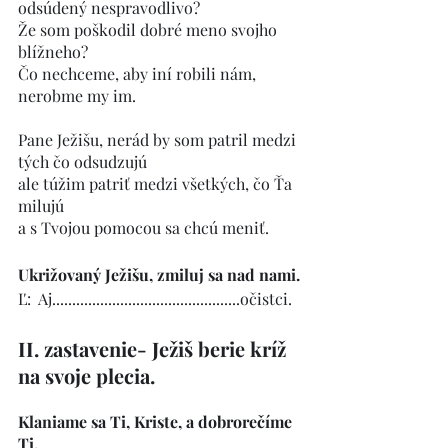
odsúdený nespravodlivo?    
Že som poškodil dobré meno svojho 
blížneho?
Čo nechceme, aby iní robili nám, 
nerobme my im.
Pane Ježišu, nerád by som patril medzi 
tých čo odsudzujú
ale túžim patriť medzi všetkých, čo Ťa 
milujú
a s Tvojou pomocou sa chcú meniť.
Ukrižovaný Ježišu, zmiluj sa nad nami.
Ľ:  Aj...............................................očistci. 
II. zastavenie- Ježiš berie kríž 
na svoje plecia.
Klaniame sa Ti, Kriste, a dobrorečíme 
Ti.