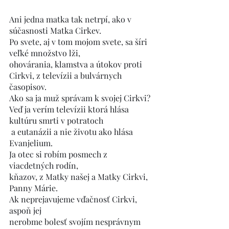
Ani jedna matka tak netrpí, ako v 
súčasnosti Matka Cirkev.
Po svete, aj v tom mojom svete, sa šíri 
veľké množstvo lži, 
ohovárania, klamstva a útokov proti 
Cirkvi, z televízii a bulvárnych 
časopisov.
Ako sa ja muž správam k svojej Cirkvi?
Veď ja verím televízii ktorá hlása 
kultúru smrti v potratoch
 a eutanázii a nie životu ako hlása 
Evanjelium.
Ja otec si robím posmech z 
viacdetných rodín, 
kňazov, z Matky našej a Matky Cirkvi, 
Panny Márie.
Ak neprejavujeme vďačnosť Cirkvi, 
aspoň jej
nerobme bolesť svojím nesprávnym 