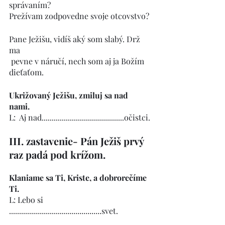
správaním?
Prežívam zodpovedne svoje otcovstvo?
Pane Ježišu, vidíš aký som slabý. Drž 
ma 
 pevne v náručí, nech som aj ja Božím 
dieťaťom.
Ukrižovaný Ježišu, zmiluj sa nad  
nami.
L:  Aj nad.........................................očistci.
III. zastavenie- Pán Ježiš prvý 
raz padá pod krížom.
Klaniame sa Ti, Kriste, a dobrorečíme 
Ti.
L: Lebo si 
..............................................svet.