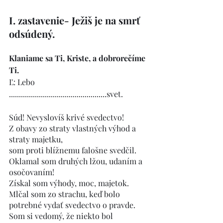
I. zastavenie- Ježiš je na smrť 
odsúdený.     
Klaniame sa Ti, Kriste, a dobrorečíme 
Ti.
Ľ: Lebo 
.................................................svet.
Súd! Nevyslovíš krivé svedectvo!
Z obavy zo straty vlastných výhod a 
straty majetku,
som proti blížnemu falošne svedčil.
Oklamal som druhých lžou, udaním a 
osočovaním!
Získal som výhody, moc, majetok.
Mlčal som zo strachu, keď bolo 
potrebné vydať svedectvo o pravde.
Som si vedomý, že niekto bol 