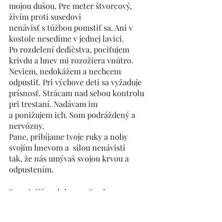
mojou dušou. Pre meter štvorcový, 
živím proti susedovi
nenávisť s túžbou pomstiť sa. Ani v 
kostole nesedíme v jednej lavici.
Po rozdelení dedičstva, pociťujem 
krivdu a hnev mi rozožiera vnútro.
Neviem, nedokážem a nechcem 
odpustiť. Pri výchove deti sa vyžaduje
prísnosť. Strácam nad sebou kontrolu 
pri trestaní. Nadávam im
a ponižujem ich. Som podráždený a 
nervózny.
Pane, pribíjame tvoje ruky a nohy 
svojím hnevom a  silou nenávisti
tak, že nás umývaš svojou krvou a 
odpustením.
Pane Ježišu, obdar ma Duchom 
odpúšťajúcej lásky,
aby som už dnes svoje odpustenie 