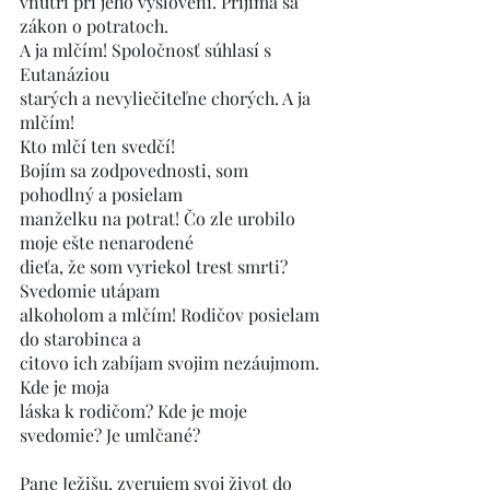
vnútri pri jeho vyslovení. Prijíma sa 
zákon o potratoch. 
A ja mlčím! Spoločnosť súhlasí s 
Eutanáziou
starých a nevyliečiteľne chorých. A ja 
mlčím!
Kto mlčí ten svedčí!
Bojím sa zodpovednosti, som 
pohodlný a posielam
manželku na potrat! Čo zle urobilo 
moje ešte nenarodené 
dieťa, že som vyriekol trest smrti? 
Svedomie utápam 
alkoholom a mlčím! Rodičov posielam 
do starobinca a
citovo ich zabíjam svojim nezáujmom. 
Kde je moja 
láska k rodičom? Kde je moje 
svedomie? Je umlčané?
Pane Ježišu, zverujem svoj život do 