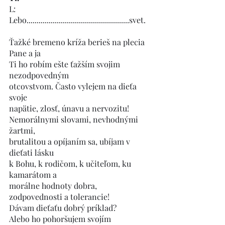
L: 
Lebo...................................................svet.
Ťažké bremeno kríža berieš na plecia 
Pane a ja
Ti ho robím ešte ťažším svojim 
nezodpovedným 
otcovstvom. Často vylejem na dieťa 
svoje
napätie, zlosť, únavu a nervozitu!
Nemorálnymi slovami, nevhodnými 
žartmi,
brutalitou a opíjaním sa, ubíjam v 
dieťati lásku
k Bohu, k rodičom, k učiteľom, ku 
kamarátom a 
morálne hodnoty dobra, 
zodpovednosti a tolerancie!
Dávam dieťaťu dobrý príklad?
Alebo ho pohoršujem svojím 