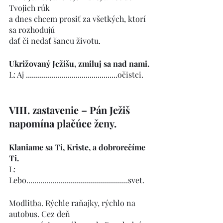
Tvojich rúk
a dnes chcem prosiť za všetkých, ktorí 
sa rozhodujú
dať či nedať šancu životu.
Ukrižovaný Ježišu, zmiluj sa nad nami.
L: Aj ..............................................očistci.   
VIII. zastavenie – Pán Ježiš 
napomína plačúce ženy.
Klaniame sa Ti, Kriste, a dobrorečíme 
Ti.
L: 
Lebo...................................................svet. 
Modlitba. Rýchle raňajky, rýchlo na 
autobus. Cez deň