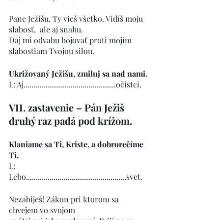
Pane Ježišu, Ty vieš všetko. Vidíš moju 
slabosť,  ale aj snahu. 
Daj mi odvahu bojovať proti mojím 
slabostiam Tvojou silou.
Ukrižovaný Ježišu, zmiluj sa nad nami.
L: Aj...............................................očistci.   
VII. zastavenie – Pán Ježiš 
druhý raz padá pod krížom.
Klaniame sa Ti, Kriste, a dobrorečíme 
Ti.
L: 
Lebo...................................................svet.
Nezabiješ! Zákon pri ktorom sa 
chvejem vo svojom 