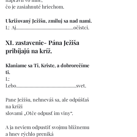
čo je zasiahnuté hriechom.
Ukrižovaný Ježišu, zmiluj sa nad nami.
L:  Aj...............................................očistci.
XI. zastavenie- Pána Ježiša 
pribíjajú na kríž.
Klaniame sa Ti, Kriste, a dobrorečíme 
ti.
L:    
Lebo.................................................svet.
Pane Ježišu, nehneváš sa, ale odpúšťaš 
na kríži
slovami „Otče odpusť im viny“.
A ja neviem odpustiť svojmu blížnemu 
a hnev rýchlo preniká