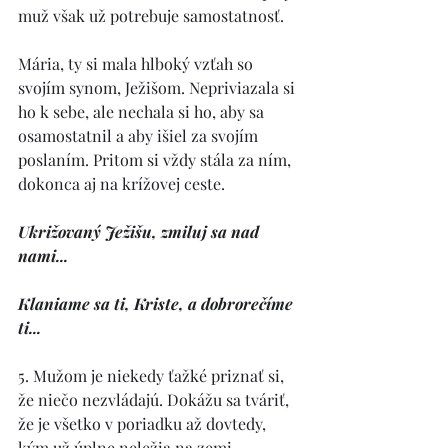
muž však už potrebuje samostatnosť. 
Mária, ty si mala hlboký vzťah so 
svojím synom, Ježišom. Nepriviazala si 
ho k sebe, ale nechala si ho, aby sa 
osamostatnil a aby išiel za svojím 
poslaním. Pritom si vždy stála za ním, 
dokonca aj na krížovej ceste. 
Ukrižovaný Ježišu, zmiluj sa nad 
nami... 
Klaniame sa ti, Kriste, a dobrorečíme 
ti... 
5. Mužom je niekedy ťažké priznať si, 
že niečo nezvládajú. Dokážu sa tváriť, 
že je všetko v poriadku až dovtedy, 
kým už úplne neležia na zemi. 