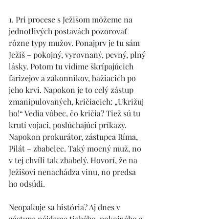
1. Pri procese s Ježišom môžeme na 
jednotlivých postavách pozorovať 
rôzne typy mužov. Ponajprv je tu sám 
Ježiš – pokojný, vyrovnaný, pevný, plný 
lásky. Potom tu vidíme škrípajúcich 
farizejov a zákonníkov, bažiacich po 
jeho krvi. Napokon je to celý zástup 
zmanipulovaných, kričiacich: „Ukrižuj 
ho!“ Vedia vôbec, čo kričia? Tiež sú tu 
krutí vojaci, poslúchajúci príkazy. 
Napokon prokurátor, zástupca Ríma, 
Pilát – zbabelec. Taký mocný muž, no 
v tej chvíli tak zbabelý. Hovorí, že na 
Ježišovi nenachádza vinu, no predsa 
ho odsúdi. 
Neopakuje sa história? Aj dnes v 
zástupe nájdeme tichého, pokojného a 