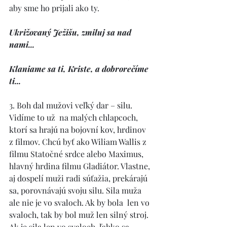
aby sme ho prijali ako ty. 
Ukrižovaný Ježišu, zmiluj sa nad 
nami... 
Klaniame sa ti, Kriste, a dobrorečíme 
ti... 
3. Boh dal mužovi veľký dar – silu. 
Vidíme to už  na malých chlapcoch, 
ktorí sa hrajú na bojovní kov, hrdinov 
z filmov. Chcú byť ako Wiliam Wallis z 
filmu Statočné srdce alebo Maximus, 
hlavný hrdina filmu Gladiátor. Vlastne, 
aj dospelí muži radi súťažia, prekárajú 
sa, porovnávajú svoju silu. Sila muža 
ale nie je vo svaloch. Ak by bola  len vo 
svaloch, tak by bol muž len silný stroj. 
Ak je sila len vo svaloch, ľahko sa 