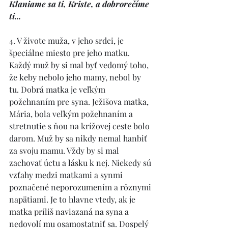
Klaniame sa ti, Kriste, a dobrorečíme 
ti... 
4. V živote muža, v jeho srdci, je 
špeciálne miesto pre jeho matku. 
Každý muž by si mal byť vedomý toho, 
že keby nebolo jeho mamy, nebol by 
tu. Dobrá matka je veľkým 
požehnaním pre syna. Ježišova matka, 
Mária, bola veľkým požehnaním a 
stretnutie s ňou na krížovej ceste bolo 
darom. Muž by sa nikdy nemal hanbiť 
za svoju mamu. Vždy by si mal 
zachovať úctu a lásku k nej. Niekedy sú 
vzťahy medzi matkami a synmi 
poznačené neporozumením a rôznymi 
napätiami. Je to hlavne vtedy, ak je 
matka príliš naviazaná na syna a 
nedovolí mu osamostatniť sa. Dospelý 