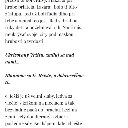
hrobe priateľa, Lazára;  bolo ti ľúto 
zástupu, keď už boli ľudia dlho pri  
tebe a nemali čo jesť. Rád si bral na 
ruky deti  a požehnával ich. Nauč nás, 
neukrývať svoje  city pod maskou 
hrubosti a tvrdosti. 
Ukrižovaný Ježišu, zmiluj sa nad 
nami... 
Klaniame sa ti, Kriste, a dobrorečíme 
ti... 
9. Ježiš je už veľmi slabý, ledva sa 
vlečie  s krížom na pleciach; a tak 
bezvládne padá do  prachu. Leží na 
zemi, celý doudieraný a zbiera 
posledné sily. Nechápem, kde ich ešte 