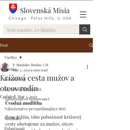
Slovenská Misia
Chicago - Palos Hills, IL USA
Post
Všetko
P. Stanislav Bindas, CM
Všetko
Mar 2, 2021
9 min read
Krížová cesta mužov a
Bohoslužby
otcov rodín
Slovenská Komunita
Updated:
Mar 3, 2021
Náboženstvo birmovanci
Úvodná modlitba 
Náboženstvo prvoprijímajúce deti
Pane Ježišu, túto pobožnosť krížovej 
Modlidby
cesty obetujeme za mužov, otcov 
Pobožnosti