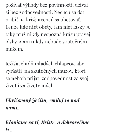
požívať výhody bez povinností, užívať  
si bez zodpovednosti. Nechcú sa dať 
pribiť na kríž; nechcú sa obetovať. 
Lenže kde niet obety, tam niet lásky. A 
taký muž nikdy nespozná krásu pravej 
lásky. A ani nikdy nebude skutočným  
mužom. 
Ježišu, chráň mladých chlapcov, aby 
vyrástli  na skutočných mužov, ktorí 
sa neboja prijať  zodpovednosť za svoj 
život i za životy iných.  
Ukrižovaný Ježišu, zmiluj sa nad 
nami... 
Klaniame sa ti, Kriste, a dobrorečíme 
ti... 