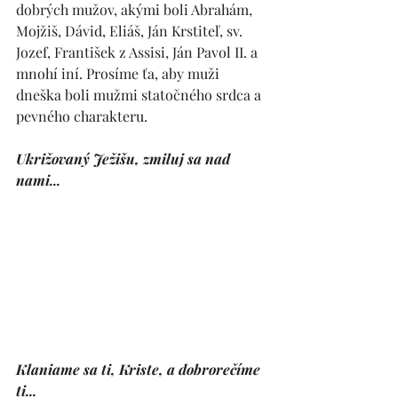
dobrých mužov, akými boli Abrahám, 
Mojžiš, Dávid, Eliáš, Ján Krstiteľ, sv. 
Jozef, František z Assisi, Ján Pavol II. a 
mnohí iní. Prosíme ťa, aby muži 
dneška boli mužmi statočného srdca a 
pevného charakteru. 
Ukrižovaný Ježišu, zmiluj sa nad 
nami...
Klaniame sa ti, Kriste, a dobrorečíme 
ti... 