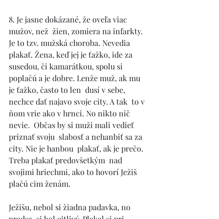
8. Je jasne dokázané, že oveľa viac 
mužov, než  žien, zomiera na infarkty. 
Je to tzv. mužská choroba. Nevedia 
plakať. Žena, keď jej je ťažko, ide za 
susedou, či kamarátkou, spolu si 
poplačú a je dobre. Lenže muž, ak mu 
je ťažko, často to len  dusí v sebe, 
nechce dať najavo svoje city. A tak  to v 
ňom vrie ako v hrnci. No nikto nič 
nevie.  Občas by si muži mali vedieť 
priznať svoju  slabosť a nehanbiť sa za 
city. Nie je hanbou  plakať, ak je prečo. 
Treba plakať predovšetkým  nad 
svojimi hriechmi, ako to hovorí Ježiš 
plačú cim ženám.  
Ježišu, nebol si žiadna padavka, no 
predsa  si bol citlivý. Plakal si pri 