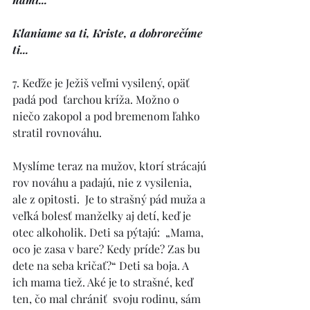
Klaniame sa ti, Kriste, a dobrorečíme 
ti... 
7. Keďže je Ježiš veľmi vysilený, opäť 
padá pod  ťarchou kríža. Možno o 
niečo zakopol a pod bremenom ľahko 
stratil rovnováhu. 
Myslíme teraz na mužov, ktorí strácajú 
rov nováhu a padajú, nie z vysilenia, 
ale z opitosti.  Je to strašný pád muža a 
veľká bolesť manželky aj detí, keď je 
otec alkoholik. Deti sa pýtajú:  „Mama, 
oco je zasa v bare? Kedy príde? Zas bu 
dete na seba kričať?“ Deti sa boja. A 
ich mama tiež. Aké je to strašné, keď 
ten, čo mal chrániť  svoju rodinu, sám 