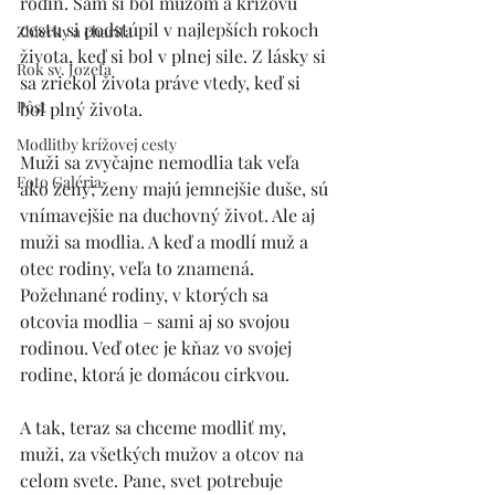
rodín. Sám si bol mužom a krížovú 
cestu si podstúpil v najlepších rokoch 
Zbierky a charita
života, keď si bol v plnej sile. Z lásky si 
Rok sv. Jozefa
sa zriekol života práve vtedy, keď si 
Pôst
bol plný života.
Modlitby krížovej cesty
Muži sa zvyčajne nemodlia tak veľa 
Foto Galéria
ako ženy; ženy majú jemnejšie duše, sú 
vnímavejšie na duchovný život. Ale aj 
muži sa modlia. A keď a modlí muž a 
otec rodiny, veľa to znamená. 
Požehnané rodiny, v ktorých sa 
otcovia modlia – sami aj so svojou 
rodinou. Veď otec je kňaz vo svojej 
rodine, ktorá je domácou cirkvou. 
A tak, teraz sa chceme modliť my, 
muži, za všetkých mužov a otcov na 
celom svete. Pane, svet potrebuje 