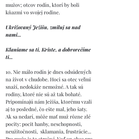
mužov; otcov rodín, ktorí by boli 
kňazmi vo svojej rodine. 
Ukrižovaný Ježišu, zmiluj sa nad 
nami... 
Klaniame sa ti, Kriste, a dobrorečíme 
ti... 
10. Nie málo rodín je dnes odsúdených 
na život v chudobe. Hoci sa otec veľmi 
snaží, nedokáže nemožné. A tak sú 
rodiny, ktoré nie sú až tak bohaté. 
Pripomínajú nám Ježiša, ktorému vzali 
aj to posledné, čo ešte mal, jeho šaty.  
Ak sa nedarí, môže mať muž rôzne zlé 
pocity: pocit hanby, neschopnosti, 
neužitočnosti,  sklamania, frustrácie... 
Pre muža je to strašné. Veď on chce pre 