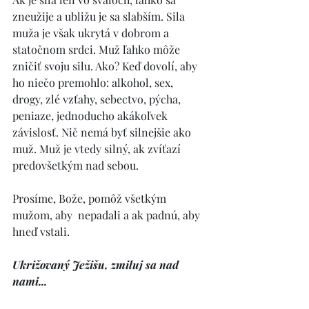
zneužije a ubližu je sa slabším. Sila 
muža je však ukrytá v dobrom a 
statočnom srdci. Muž ľahko môže 
zničiť svoju silu. Ako? Keď dovolí, aby 
ho niečo premohlo: alkohol, sex, 
drogy, zlé vzťahy, sebectvo, pýcha, 
peniaze, jednoducho akákoľvek 
závislosť. Nič nemá byť silnejšie ako 
muž. Muž je vtedy silný, ak zvíťazí 
predovšetkým nad sebou. 
Prosíme, Bože, pomôž všetkým 
mužom, aby  nepadali a ak padnú, aby 
hneď vstali. 
Ukrižovaný Ježišu, zmiluj sa nad 
nami... 