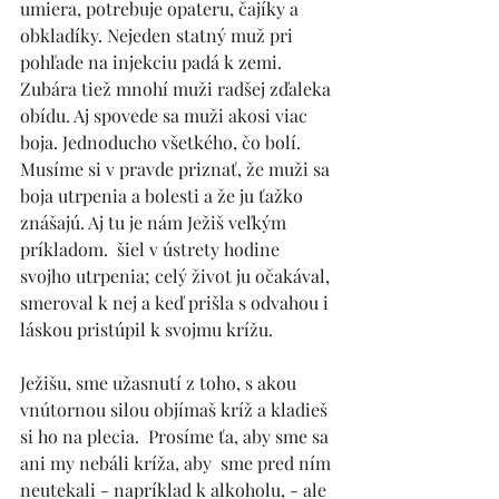
umiera, potrebuje opateru, čajíky a 
obkladíky. Nejeden statný muž pri 
pohľade na injekciu padá k zemi. 
Zubára tiež mnohí muži radšej zďaleka 
obídu. Aj spovede sa muži akosi viac 
boja. Jednoducho všetkého, čo bolí. 
Musíme si v pravde priznať, že muži sa 
boja utrpenia a bolesti a že ju ťažko 
znášajú. Aj tu je nám Ježiš veľkým 
príkladom.  šiel v ústrety hodine 
svojho utrpenia; celý život ju očakával, 
smeroval k nej a keď prišla s odvahou i 
láskou pristúpil k svojmu krížu. 
Ježišu, sme užasnutí z toho, s akou 
vnútornou silou objímaš kríž a kladieš 
si ho na plecia.  Prosíme ťa, aby sme sa 
ani my nebáli kríža, aby  sme pred ním 
neutekali - napríklad k alkoholu, - ale 