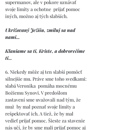
supermanov, ale v pokore uznávať 
svoje limity a ochotne  prijať pomoc 
iných, možno aj tých slabších. 
Ukrižovaný Ježišu, zmiluj sa nad 
nami... 
Klaniame sa ti, Kriste, a dobrorečíme 
ti... 
6. Niekedy môže aj ten slabší pomôcť 
silnejšie mu. Práve sme toho svedkami: 
slabá Veronika  pomáha mocnému 
Božiemu Synovi. V predošlom 
zastavení sme uvažovali nad tým, že 
muž  by mal poznať svoje limity a 
rešpektovať ich. A tiež, že by mal 
vedieť prijať pomoc. Šieste za stavenie 
nás učí, že by sme mali prijať pomoc aj 