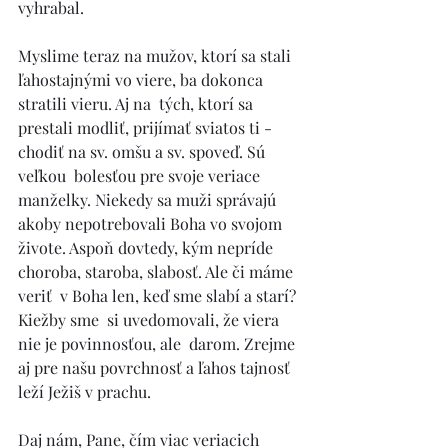
vyhrabal. 
Myslime teraz na mužov, ktorí sa stali 
ľahostajnými vo viere, ba dokonca 
stratili vieru. Aj na  tých, ktorí sa 
prestali modliť, prijímať sviatos ti - 
chodiť na sv. omšu a sv. spoveď. Sú 
veľkou  bolesťou pre svoje veriace 
manželky. Niekedy sa muži správajú 
akoby nepotrebovali Boha vo svojom 
živote. Aspoň dovtedy, kým nepríde 
choroba, staroba, slabosť. Ale či máme 
veriť  v Boha len, keď sme slabí a starí? 
Kiežby sme  si uvedomovali, že viera 
nie je povinnosťou, ale  darom. Zrejme 
aj pre našu povrchnosť a ľahos tajnosť 
leží Ježiš v prachu. 
Daj nám, Pane, čím viac veriacich 