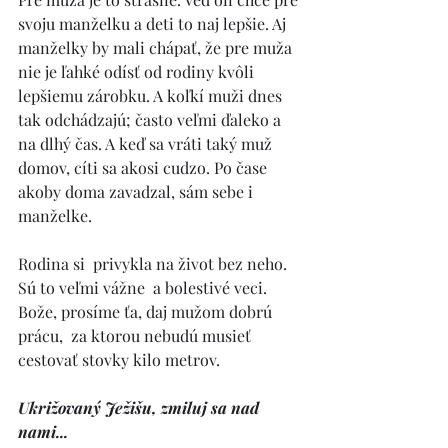
svoju manželku a deti to naj lepšie. Aj 
manželky by mali chápať, že pre muža 
nie je ľahké odísť od rodiny kvôli 
lepšiemu zárobku. A koľkí muži dnes 
tak odchádzajú; často veľmi ďaleko a 
na dlhý čas. A keď sa vráti taký muž 
domov, cíti sa akosi cudzo. Po čase 
akoby doma zavadzal, sám sebe i 
manželke. 
Rodina si  privykla na život bez neho. 
Sú to veľmi vážne  a bolestivé veci. 
Bože, prosíme ťa, daj mužom dobrú 
prácu,  za ktorou nebudú musieť 
cestovať stovky kilo metrov. 
Ukrižovaný Ježišu, zmiluj sa nad 
nami... 