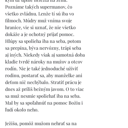
Poznáme takých supermanov, čo 
všetko zvládnu. Lenže tí sú iba vo 
filmoch. Múdry muž vníma svoje 
hranice, vie si uznať, že nie všetko 
dokáže a je ochotný prijať pomoc. 
Hlúpy sa spolieha iba na seba, potom 
sa prepína, býva nervózny, trápi seba 
aj iných. Niekedy však aj samotná doba 
kladie tvrdé nároky na mužov a otcov 
rodín. Nie je také jednoduché uživiť 
rodinu, postarať sa, aby manželke ani 
deťom nič nechýbalo. Stratiť prácu je 
dnes až príliš bežným javom. O to viac 
sa muž nesmie spoliehať iba na seba. 
Mal by sa spoľahnúť na pomoc Božiu i 
ľudí okolo neho. 
Ježišu, pomôž mužom nehrať sa na 