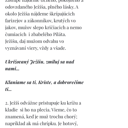
odovzdaného Ježiša, plného lásky. A 
okolo Ježiša nájdeme škrípajúcich 
farizejov a zákonníkov, krutých vo 
jakov, mužov slepo kričiacich a nemo 
čumiacich  i zbabelého Piláta. 
Ježišu, daj mužom odvahu vo 
vyznávaní viery, vždy a všade. 
Ukrižovaný Ježišu, zmiluj sa nad 
nami... 
Klaniame sa ti, Kriste, a dobrorečíme 
ti... 
2. Ježiš odvážne pristupuje ku krížu a 
kladie  si ho na plecia. Vieme, čo to 
znamená, keď je muž trochu chorý; 
napríklad ak má chrípku. Je hotový, 