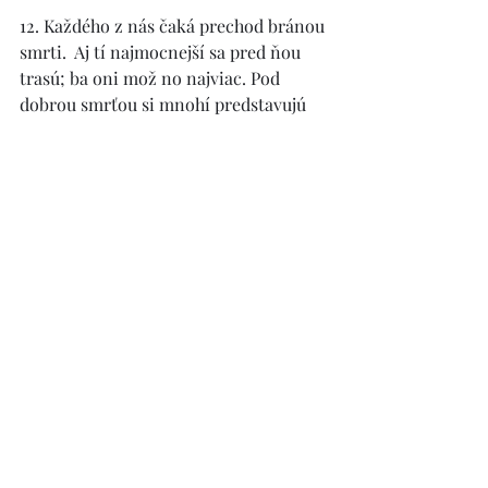
12. Každého z nás čaká prechod bránou 
smrti.  Aj tí najmocnejší sa pred ňou 
trasú; ba oni mož no najviac. Pod 
dobrou smrťou si mnohí predstavujú  
bezbolestnú smrť, napríklad v spánku. 
Tak Ježiš  rozhodne nezomrel, naopak 
vo veľkých bolestiach. No predsa, jeho 
smrť bola tou najlepšou. Prečo? Lebo 
zomieral z lásky. Ježiš nás učí žiť aj  
zomierať. Je veľmi zlé, ak sa žije bez 
Boha, lebo  potom sa často bez Boha aj 
zomiera. Mnohí muži  si hovoria: „Čo 
sa toľko budem modliť?! Teraz na to 
nemám čas! Treba robiť, musím 
zarobiť  peniaze. Som významný muž; 
mám pod sebou  ľudí. Modliť sa budem 
a na omše budem chodiť, keď budem 
starý!“ Naozaj? A odkiaľ vieš, že sa 