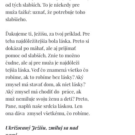
od tých slabších. To je niekedy pre 
muža ťažké: uznať, že potrebuje toho 
slabšieho.  
Ďakujeme ti, Ježišu, za tvoj príklad. Pre 
teba najdôležitejšia bola láska. Preto si 
dokázal po máhať, ale aj prijímať 
pomoc od slabších. Znie to možno 
čudne, ale aj pre muža je najdôleži 
tejšia láska. Veď čo znamená všetko čo 
robíme, ak to robíme bez lásky? Aký 
zmysel má stavať dom, ak niet lásky? 
Aký zmysel má chodiť do  práce, ak 
muž nemiluje svoju ženu a deti? Preto, 
Pane, naplň naše srdcia láskou. Len 
ona dáva  zmysel všetkému, čo robíme. 
Ukrižovaný Ježišu, zmiluj sa nad 
nami... 