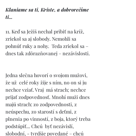
Klaniame sa ti, Kriste, a dobrorečíme 
ti... 
11. Keď sa Ježiš nechal pribiť na kríž, 
zriekol sa aj slobody. Nemohli sa 
pohnúť ruky a nohy.  Teda zriekol sa – 
dnes tak zdôrazňovanej – nezávislosti. 
Jedna slečna hovorí o svojom mužovi, 
že už  celé roky žije s ním, no on si ju 
nechce vziať. Vraj  má strach; nechce 
prijať zodpovednosť. Mnohí muži dnes 
majú strach: zo zodpovednosti, z 
neúspechu, zo starostí s deťmi, z 
plnenia po vinností, z boja, ktorý treba 
podstúpiť... Chcú  byť nezávislí, 
slobodní, - tvrdšie povedané – chcú 