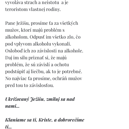
vyvoláva strach a neistotu  a je 
teroristom vlastnej rodiny. 
Pane Ježišu, prosíme ťa za všetkých 
mužov, ktorí majú problém s 
alkoholom. Odpusť im všetko zlo, čo 
pod vplyvom alkoholu vykonali. 
Osloboď ich zo závislosti na alkohole. 
Daj im silu priznať si, že majú 
problém, že sú závislí a ochotu 
podstúpiť aj liečbu, ak to je potrebné. 
No najviac ťa prosíme, ochráň mužov 
pred tou to závislosťou. 
Ukrižovaný Ježišu, zmiluj sa nad 
nami... 
Klaniame sa ti, Kriste, a dobrorečíme 
ti... 